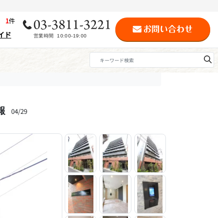
歴
1
件
イド
報
04/29