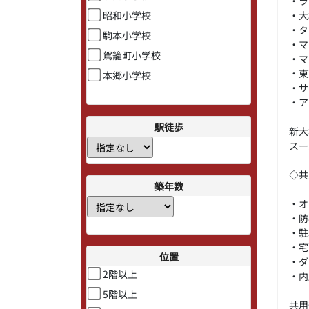
・
・
昭和小学校
・
駒本小学校
・
駕籠町小学校
・
・
本郷小学校
・
・
駅徒歩
新大
スー
◇共
築年数
・オ
・防
・駐
・宅
位置
・ダ
2階以上
・内
5階以上
共用