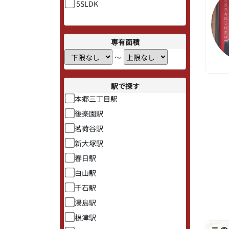
5SLDK
専有面積
〜
駅で探す
本郷三丁目駅
後楽園駅
茗荷谷駅
新大塚駅
春日駅
白山駅
千石駅
湯島駅
根津駅