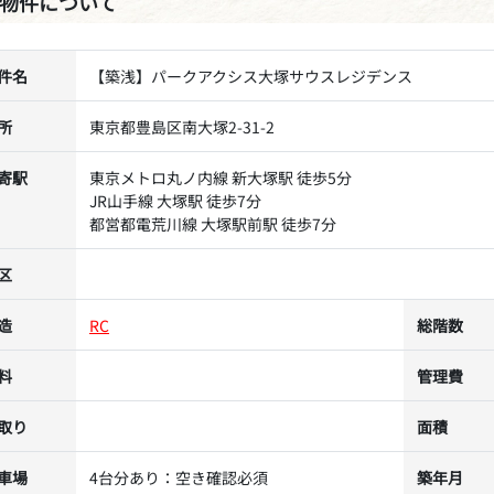
物件について
件名
【築浅】パークアクシス大塚サウスレジデンス
所
東京都豊島区南大塚2-31-2
寄駅
東京メトロ丸ノ内線 新大塚駅 徒歩5分
JR山手線 大塚駅 徒歩7分
都営都電荒川線 大塚駅前駅 徒歩7分
区
造
RC
総階数
料
管理費
取り
面積
車場
4台分あり：空き確認必須
築年月