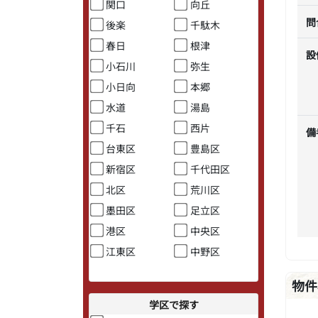
関口
向丘
問
後楽
千駄木
春日
根津
設
小石川
弥生
小日向
本郷
水道
湯島
千石
西片
備
台東区
豊島区
新宿区
千代田区
北区
荒川区
墨田区
足立区
港区
中央区
江東区
中野区
物件
学区で探す