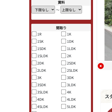
賃料
〜
間取り
1R
1K
1SK
1DK
1SDK
1LDK
1SLDK
2K
2DK
2SDK
2LDK
2SLDK
3K
3DK
3SDK
3LDK
3SLDK
4K
ス
4DK
4LDK
4SLDK
5LDK