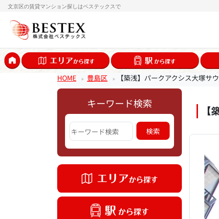
文京区の賃貸マンション探しはベステックスで
HOME
豊島区
【築浅】パークアクシス大塚サ
キーワード検索
【