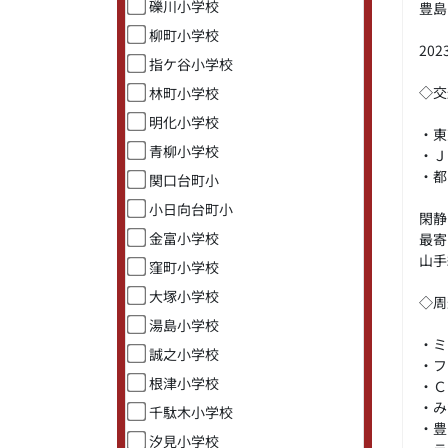
礫川小学校
豊島
柳町小学校
20
指ケ谷小学校
◇交
林町小学校
明化小学校
・
青柳小学校
・
・
関口台町小
小日向台町小
閑静
金富小学校
最寄
山手
窪町小学校
大塚小学校
◇周
湯島小学校
・
誠之小学校
・
根津小学校
・
・み
千駄木小学校
・
汐見小学校