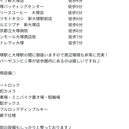
ライフ新大塚店 徒歩4分
大塚バッティングセンター 徒歩5分
タリーズコーヒー 大塚店 徒歩5分
マツモトキヨシ 新大塚駅前店 徒歩6分
マルエツプチ 新大塚店 徒歩6分
東京都立大塚病院 徒歩6分
サンモール大塚商店街 徒歩7分
アトレヴィ大塚 徒歩7分
塚駅と大塚駅の間に御座いますので周辺環境も非常に充実！
パーやコンビニ等が徒歩圏内にあるのは嬉しいですね♪
用設備◇
ートロック
犯カメラ
車場・ミニバイク置き場・駐輪場
配ボックス
ブルロックディンプルキー
廊下仕様
部の設備もしっかりと整っております♪