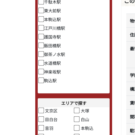
この
千駄木駅
東大前駅
本駒込駅
物
江戸川橋駅
住
護国寺駅
飯田橋駅
最
御茶ノ水駅
水道橋駅
神楽坂駅
学
駒込駅
構
賃
エリアで探す
文京区
大塚
間
目白台
白山
音羽
本駒込
駐