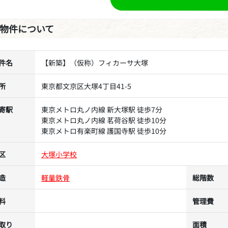
物件について
件名
【新築】（仮称）フィカーサ大塚
所
東京都文京区大塚4丁目41-5
寄駅
東京メトロ丸ノ内線 新大塚駅 徒歩7分
東京メトロ丸ノ内線 茗荷谷駅 徒歩10分
東京メトロ有楽町線 護国寺駅 徒歩10分
区
大塚小学校
造
軽量鉄骨
総階数
料
管理費
取り
面積