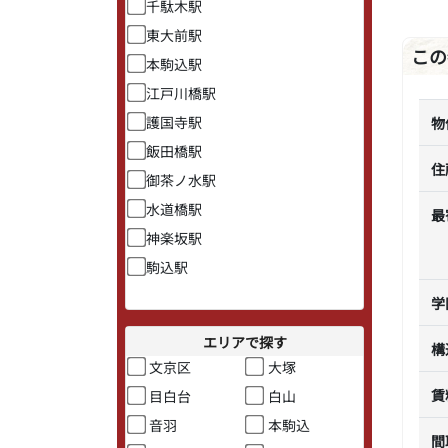
千駄木駅
東大前駅
この
本駒込駅
江戸川橋駅
護国寺駅
物
飯田橋駅
住
御茶ノ水駅
水道橋駅
最
神楽坂駅
駒込駅
学
エリアで探す
構
文京区
大塚
賃
目白台
白山
音羽
本駒込
間