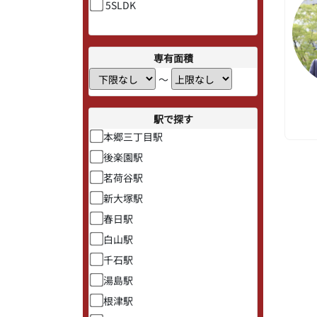
5SLDK
専有面積
〜
駅で探す
本郷三丁目駅
後楽園駅
茗荷谷駅
新大塚駅
春日駅
白山駅
千石駅
湯島駅
根津駅