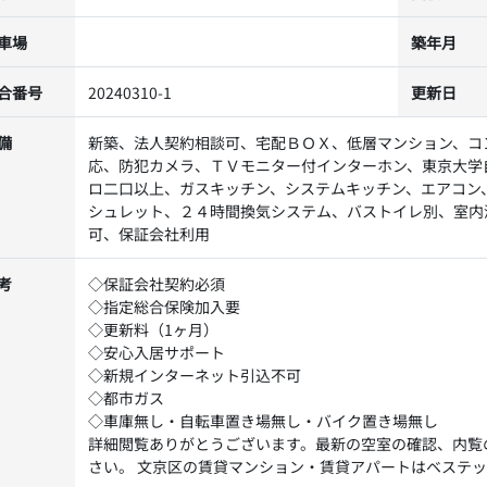
車場
築年月
合番号
20240310-1
更新日
備
新築、法人契約相談可、宅配ＢＯＸ、低層マンション、コ
応、防犯カメラ、ＴＶモニター付インターホン、東京大学
ロ二口以上、ガスキッチン、システムキッチン、エアコン
シュレット、２４時間換気システム、バストイレ別、室内
可、保証会社利用
考
◇保証会社契約必須
◇指定総合保険加入要
◇更新料（1ヶ月）
◇安心入居サポート
◇新規インターネット引込不可
◇都市ガス
◇車庫無し・自転車置き場無し・バイク置き場無し
詳細閲覧ありがとうございます。最新の空室の確認、内覧
さい。 文京区の賃貸マンション・賃貸アパートはベステ