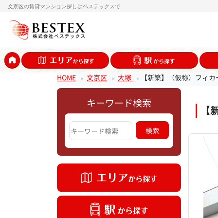
文京区の賃貸マンション探しはベステックスで
HOME
文京区
大塚
【新築】（仮称）フィカ
キーワード検索
【