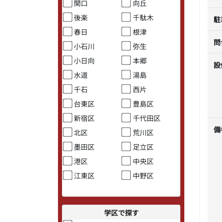
関口
向丘
後楽
千駄木
駐
春日
根津
問
小石川
弥生
小日向
本郷
設
水道
湯島
千石
西片
台東区
豊島区
新宿区
千代田区
備
北区
荒川区
墨田区
足立区
港区
中央区
江東区
中野区
学区で探す