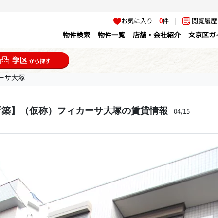
お気に入り
0
件
|
閲覧履
物件検索
物件一覧
店舗・会社紹介
文京区ガ
ーサ大塚
新築】（仮称）フィカーサ大塚の賃貸情報
04/15