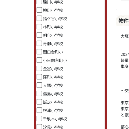
礫川小学校
柳町小学校
指ケ谷小学校
物件
林町小学校
明化小学校
大塚
青柳小学校
関口台町小
20
軽量
小日向台町小
単身
金富小学校
窪町小学校
大塚小学校
～交
湯島小学校
誠之小学校
東京
東京
根津小学校
と複
千駄木小学校
都心
汐見小学校