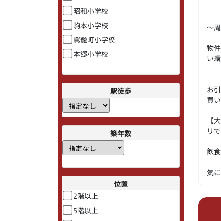
昭和小学校
駒本小学校
～周
駕籠町小学校
物件
本郷小学校
い環
お引
駅徒歩
買い
【大
リで
築年数
飲食
気に
位置
2階以上
5階以上