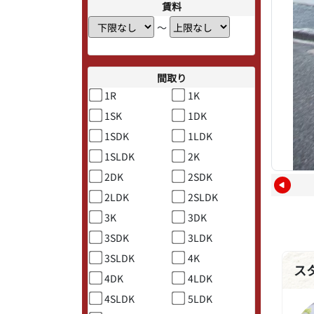
賃料
〜
間取り
1R
1K
1SK
1DK
1SDK
1LDK
1SLDK
2K
2DK
2SDK
2LDK
2SLDK
3K
3DK
3SDK
3LDK
3SLDK
4K
ス
4DK
4LDK
4SLDK
5LDK