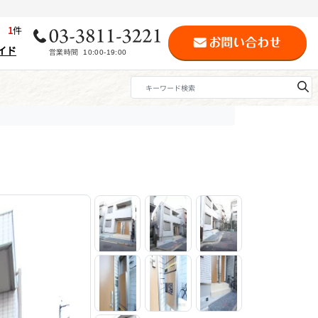
歴
1
件
イド