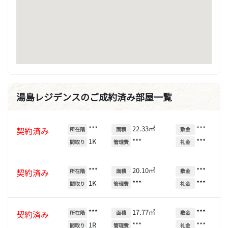
湯島レジデンスのご成約済み部屋一覧
***
22.33㎡
***
契約済み
所在階
面積
敷金
1K
***
***
間取り
管理費
礼金
***
20.10㎡
***
契約済み
所在階
面積
敷金
1K
***
***
間取り
管理費
礼金
***
17.77㎡
***
契約済み
所在階
面積
敷金
1R
***
***
間取り
管理費
礼金