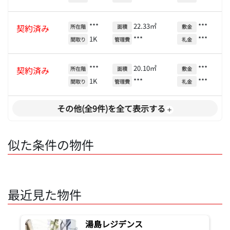
***
22.33㎡
***
契約済み
所在階
面積
敷金
1K
***
***
間取り
管理費
礼金
***
20.10㎡
***
契約済み
所在階
面積
敷金
1K
***
***
間取り
管理費
礼金
その他(全9件)を全て表示する
似た条件の物件
最近見た物件
湯島レジデンス