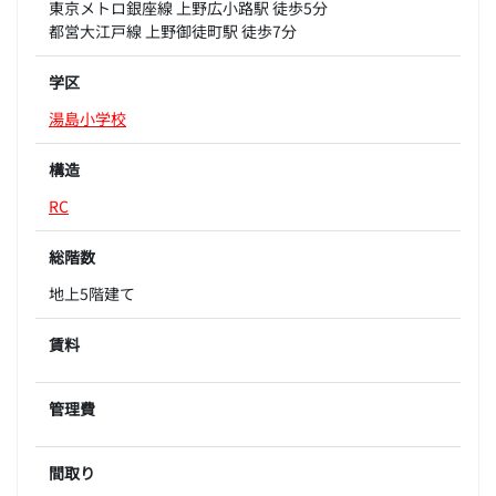
東京メトロ銀座線 上野広小路駅 徒歩5分
都営大江戸線 上野御徒町駅 徒歩7分
学区
湯島小学校
構造
RC
総階数
地上5階建て
賃料
管理費
間取り