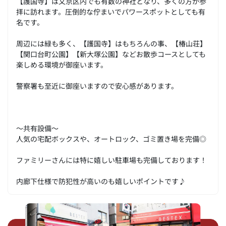
【護国寺】は文京区内でも有数の神社となり、多くの方が参
拝に訪れます。圧倒的な佇まいでパワースポットとしても有
名です。
周辺には緑も多く、【護国寺】はもちろんの事、【椿山荘】
【関口台町公園】【新大塚公園】などお散歩コースとしても
楽しめる環境が御座います。
警察署も至近に御座いますので安心感があります。
～共有設備～
人気の宅配ボックスや、オートロック、ゴミ置き場を完備◎
ファミリーさんには特に嬉しい駐車場も完備しております！
内廊下仕様で防犯性が高いのも嬉しいポイントです♪