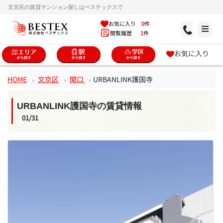
文京区の賃貸マンション探しはベステックスで
お気に入り
0
件
閲覧履歴
1
件
お気に入り
HOME
文京区
関口
URBANLINK護国寺
URBANLINK護国寺の賃貸情報
01/31