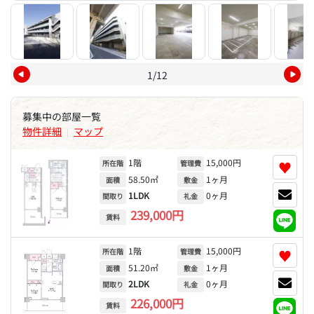
1/12
募集中の部屋一覧
物件詳細
マップ
|
1階
15,000円
♥
所在階
管理費
58.50㎡
1ヶ月
面積
敷金
1LDK
0ヶ月
間取り
礼金
239,000円
賃料
1階
15,000円
♥
所在階
管理費
51.20㎡
1ヶ月
面積
敷金
2LDK
0ヶ月
間取り
礼金
226,000円
賃料