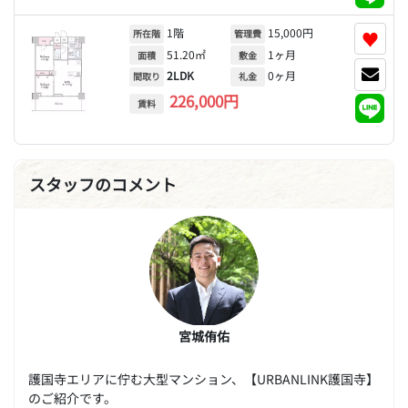
1階
15,000円
♥
所在階
管理費
51.20㎡
1ヶ月
面積
敷金
2LDK
0ヶ月
間取り
礼金
226,000円
賃料
スタッフのコメント
宮城侑佑
護国寺エリアに佇む大型マンション、【URBANLINK護国寺】
のご紹介です。