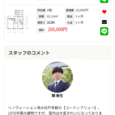
4階
10,000円
♥
所在階
管理費
62.14㎡
1ヶ月
面積
敷金
2LDK
1ヶ月
間取り
礼金
250,000円
賃料
スタッフのコメント
関 泰生
リノヴェーション済み住戸多数の【コードンブリュー】。
1976年築の建物ですが、室内は大変きれいになっておりま