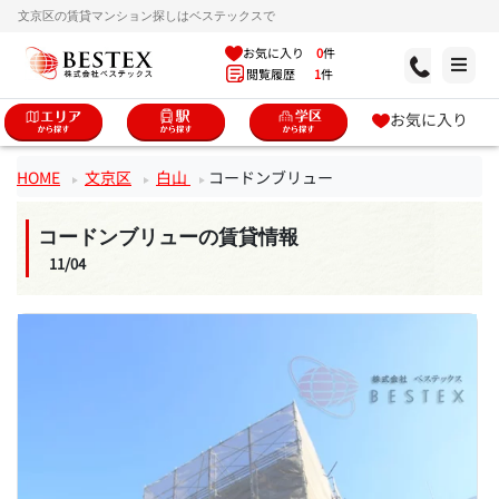
文京区の賃貸マンション探しはベステックスで
お気に入り
0
件
閲覧履歴
1
件
お気に入り
HOME
文京区
白山
コードンブリュー
コードンブリューの賃貸情報
11/04