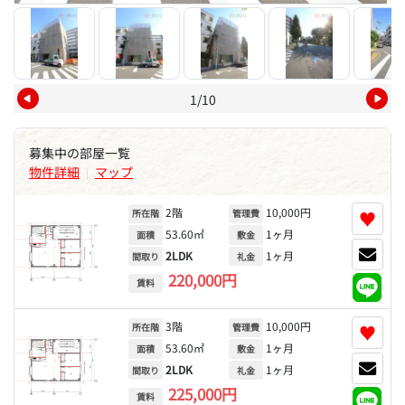
1/10
募集中の部屋一覧
物件詳細
マップ
|
2階
10,000円
♥
所在階
管理費
53.60㎡
1ヶ月
面積
敷金
2LDK
1ヶ月
間取り
礼金
220,000円
賃料
3階
10,000円
♥
所在階
管理費
53.60㎡
1ヶ月
面積
敷金
2LDK
1ヶ月
間取り
礼金
225,000円
賃料