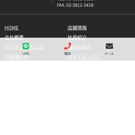
FAX. 03-3811-3418
HOME
店舗情報
会社概要
社員紹介
ベステックスとは
契約の流れ
LINE
電話
メール
お客様の声
文京くらしナビ
お気に入り一覧
メールマガジン
LINE公式アカウント
お問い合わせ
プライバシーポリシー
サイトマップ
金融商品の販売に関して
採用情報
仲介業者様用【内見申請】
【物件掲載申請】
(C) BESTEX Co. ALL RIGHTS RESERVED.