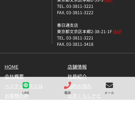
TEL. 03-3811-3221
FAX. 03-3811-3222
春日通支店
東京都文京区本郷2-38-21-1F
MAP
TEL. 03-3811-3221
FAX. 03-3811-3418
HOME
店舗情報
会社概要
社員紹介
ベステックスとは
契約の流れ
LINE
電話
メール
お客様の声
文京くらしナビ
お気に入り一覧
メールマガジン
LINE公式アカウント
お問い合わせ
プライバシーポリシー
サイトマップ
金融商品の販売に関して
採用情報