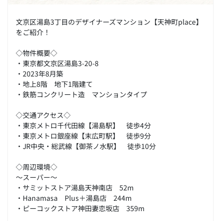
文京区湯島3丁目のデザイナーズマンション【天神町place】
をご紹介！
◇物件概要◇
・東京都文京区湯島3-20-8
・2023年8月築
・地上8階 地下1階建て
・鉄筋コンクリート造 マンションタイプ
◇交通アクセス◇
・東京メトロ千代田線【湯島駅】 徒歩4分
・東京メトロ銀座線【末広町駅】 徒歩9分
・JR中央・総武線【御茶ノ水駅】 徒歩10分
◇周辺環境◇
～スーパー～
・サミットストア湯島天神南店 52m
・Hanamasa Plus＋湯島店 244m
・ピーコックストア神田妻恋坂店 359m