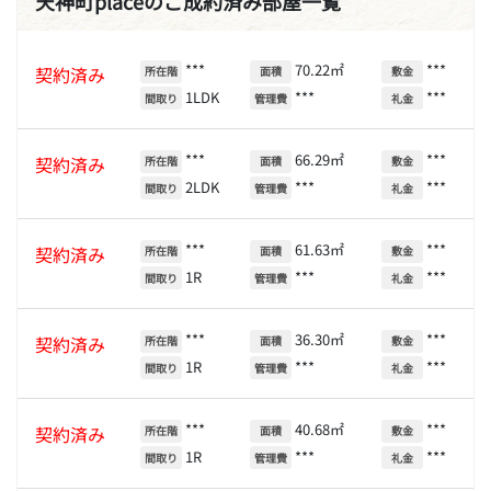
天神町placeのご成約済み部屋一覧
***
70.22㎡
***
契約済み
所在階
面積
敷金
1LDK
***
***
間取り
管理費
礼金
***
66.29㎡
***
契約済み
所在階
面積
敷金
2LDK
***
***
間取り
管理費
礼金
***
61.63㎡
***
契約済み
所在階
面積
敷金
1R
***
***
間取り
管理費
礼金
***
36.30㎡
***
契約済み
所在階
面積
敷金
1R
***
***
間取り
管理費
礼金
***
40.68㎡
***
契約済み
所在階
面積
敷金
1R
***
***
間取り
管理費
礼金