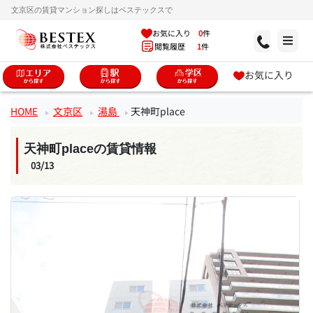
文京区の賃貸マンション探しはベステックスで
お気に入り
0
件
閲覧履歴
1
件
お気に入り
HOME
文京区
湯島
天神町place
天神町placeの賃貸情報
03/13