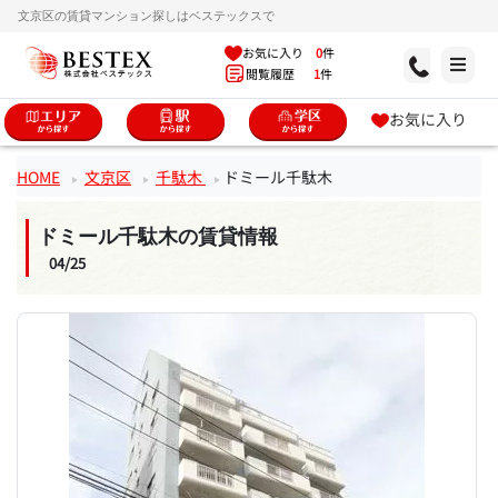
文京区の賃貸マンション探しはベステックスで
お気に入り
0
件
閲覧履歴
1
件
お気に入り
HOME
文京区
千駄木
ドミール千駄木
ドミール千駄木の賃貸情報
04/25