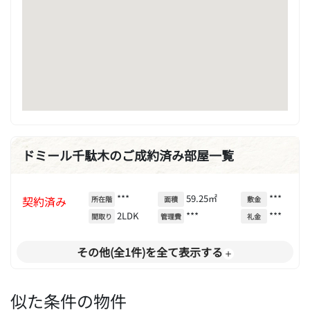
ドミール千駄木のご成約済み部屋一覧
***
59.25㎡
***
契約済み
所在階
面積
敷金
2LDK
***
***
間取り
管理費
礼金
その他(全1件)を全て表示する
似た条件の物件