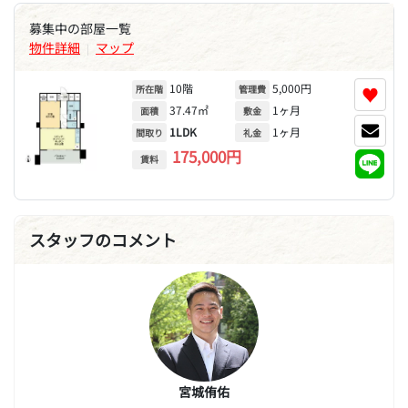
募集中の部屋一覧
物件詳細
マップ
|
10階
5,000円
♥
所在階
管理費
37.47㎡
1ヶ月
面積
敷金
1LDK
1ヶ月
間取り
礼金
175,000円
賃料
スタッフのコメント
宮城侑佑