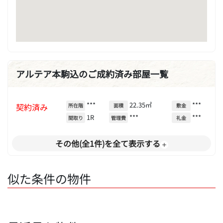
アルテア本駒込のご成約済み部屋一覧
***
22.35㎡
***
契約済み
所在階
面積
敷金
1R
***
***
間取り
管理費
礼金
その他(全1件)を全て表示する
似た条件の物件