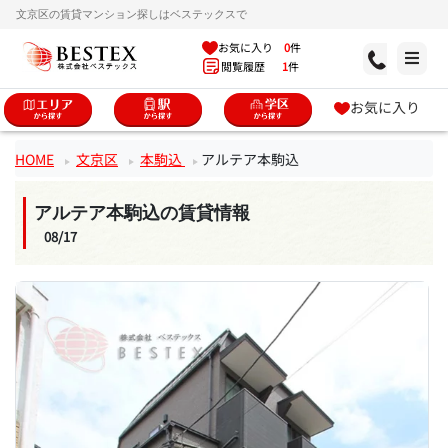
文京区の賃貸マンション探しはベステックスで
お気に入り
0
件
閲覧履歴
1
件
お気に入り
HOME
文京区
本駒込
アルテア本駒込
アルテア本駒込の賃貸情報
08/17