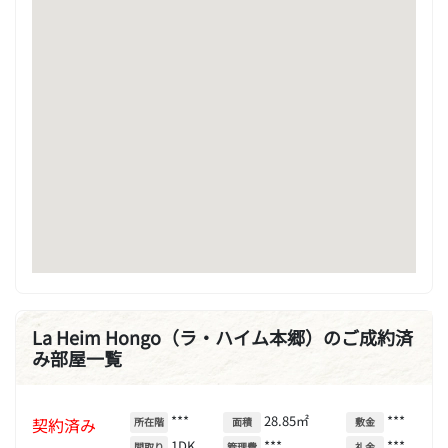
La Heim Hongo（ラ・ハイム本郷）のご成約済
み部屋一覧
***
28.85㎡
***
契約済み
所在階
面積
敷金
1DK
***
***
間取り
管理費
礼金