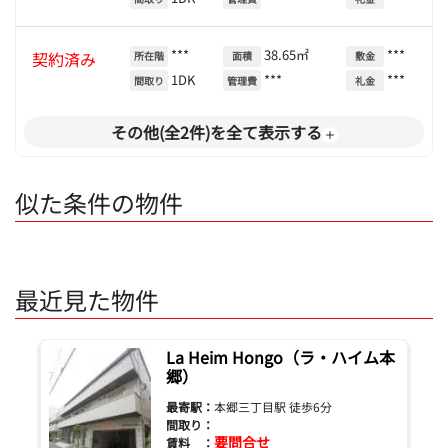
***
38.65㎡
***
契約済み
所在階
面積
敷金
1DK
***
***
間取り
管理費
礼金
その他(全2件)を全て表示する
似た条件の物件
最近見た物件
La Heim Hongo（ラ・ハイム本
郷）
最寄駅：
本郷三丁目駅 徒歩6分
間取り：
要問合せ
賃料 ：