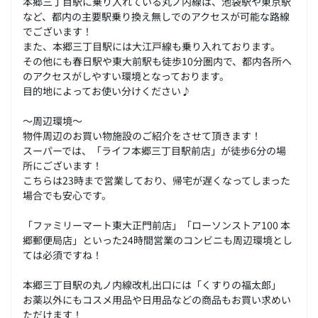
本郷三丁目駅に乗り入れている丸ノ内線は、池袋駅や東京駅
など、都内の主要駅乗り換え無しでのアクセスが可能な路線
でございます！
また、本郷三丁目駅には大江戸線も乗り入れております。
その他にも春日駅や東大前駅も徒歩10分圏内で、都内各所へ
のアクセスがしやすい環境となっております。
目的地によってお使い分けください♪
～周辺環境～
物件周辺のお買い物施設のご紹介をさせて頂きます！
スーパーでは、「ライフ本郷三丁目駅前店」が徒歩6分の場
所にございます！
こちらは23時まで営業しており、帰宅が遅くなってしまった
場合でも安心です。
「ファミリーマート東大正門前店」「ローソンストア100 本
郷郵便局店」といった24時間営業のコンビニも周辺環境とし
ては必須ですね！
本郷三丁目駅の丸ノ内線改札出口には「くすりの福太郎」
お薬以外にもコスメ用品や日用品などの商品もお買い求めい
ただけます！