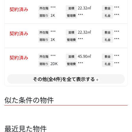
***
22.32㎡
***
契約済み
所在階
面積
敷金
1K
***
***
間取り
管理費
礼金
***
22.32㎡
***
契約済み
所在階
面積
敷金
1K
***
***
間取り
管理費
礼金
***
45.90㎡
***
契約済み
所在階
面積
敷金
2DK
***
***
間取り
管理費
礼金
その他(全4件)を全て表示する
似た条件の物件
最近見た物件