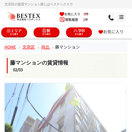
文京区の賃貸マンション探しはベステックスで
お気に入り
0
件
閲覧履歴
1
件
お気に入り
HOME
文京区
向丘
藤マンション
藤マンションの賃貸情報
02/03