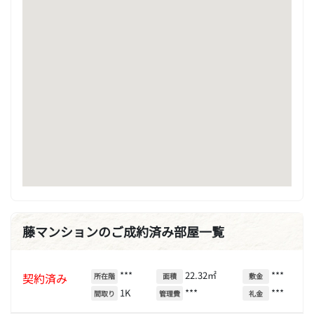
藤マンションのご成約済み部屋一覧
***
22.32㎡
***
契約済み
所在階
面積
敷金
1K
***
***
間取り
管理費
礼金