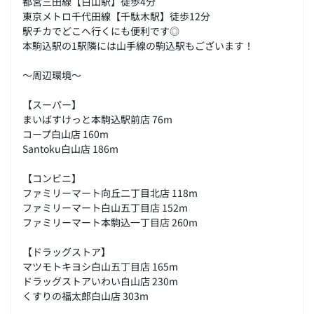
都営三田線【白山駅】徒歩4分
東京メトロ千代田線【千駄木駅】徒歩12分
駅チカでどこへ行くにも便利です◎
本駒込駅の1駅隣には山手線の駒込駅もございます！
～周辺環境～
【スーパー】
まいばすけっと本駒込駅前店 76m
コープ白山店 160m
Santoku白山店 186m
【コンビニ】
ファミリーマート向丘二丁目北店 118m
ファミリーマート白山五丁目店 152m
ファミリーマート本駒込一丁目店 260m
【ドラッグストア】
マツモトキヨシ白山五丁目店 165m
ドラッグストアいわい白山店 230m
くすりの福太郎白山店 303m