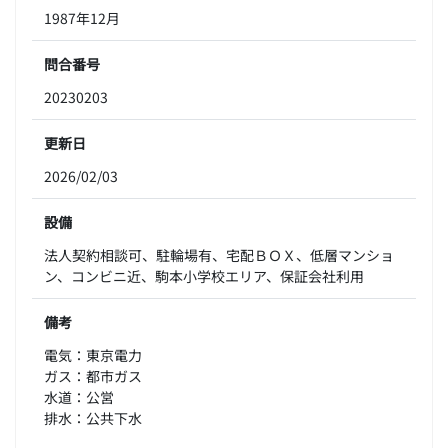
1987年12月
問合番号
20230203
更新日
2026/02/03
設備
法人契約相談可、駐輪場有、宅配ＢＯＸ、低層マンショ
ン、コンビニ近、駒本小学校エリア、保証会社利用
備考
電気：東京電力
ガス：都市ガス
水道：公営
排水：公共下水