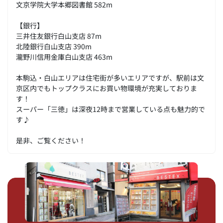
文京学院大学本郷図書館 582m
【銀行】
三井住友銀行白山支店 87m
北陸銀行白山支店 390m
瀧野川信用金庫白山支店 463m
本駒込・白山エリアは住宅街が多いエリアですが、駅前は文
京区内でもトップクラスにお買い物環境が充実しておりま
す！
スーパー「三徳」は深夜12時まで営業している点も魅力的で
す♪
是非、ご覧ください！