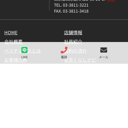
TEL. 03-3811-3221
FAX. 03-3811-3418
HOME
店舗情報
会社概要
社員紹介
ベステックスとは
契約の流れ
LINE
電話
メール
お客様の声
文京くらしナビ
お気に入り一覧
メールマガジン
LINE公式アカウント
お問い合わせ
プライバシーポリシー
サイトマップ
金融商品の販売に関して
採用情報
仲介業者様用【内見申請】
【物件掲載申請】