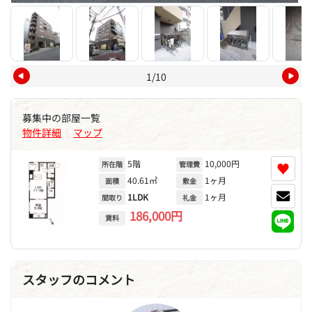
1/10
募集中の部屋一覧
物件詳細
マップ
|
5階
10,000円
♥
所在階
管理費
40.61㎡
1ヶ月
面積
敷金
1LDK
1ヶ月
間取り
礼金
186,000円
賃料
スタッフのコメント