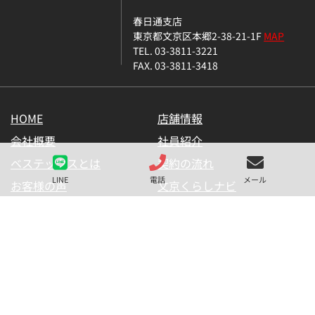
春日通支店
東京都文京区本郷2-38-21-1F
MAP
TEL. 03-3811-3221
FAX. 03-3811-3418
HOME
店舗情報
会社概要
社員紹介
ベステックスとは
契約の流れ
LINE
電話
メール
お客様の声
文京くらしナビ
お気に入り一覧
メールマガジン
LINE公式アカウント
お問い合わせ
プライバシーポリシー
サイトマップ
金融商品の販売に関して
採用情報
仲介業者様用【内見申請】
【物件掲載申請】