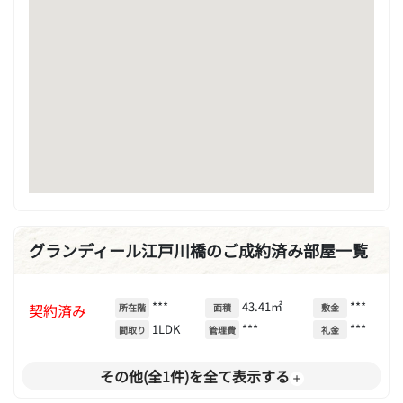
グランディール江戸川橋のご成約済み部屋一覧
***
43.41㎡
***
契約済み
所在階
面積
敷金
1LDK
***
***
間取り
管理費
礼金
その他(全1件)を全て表示する