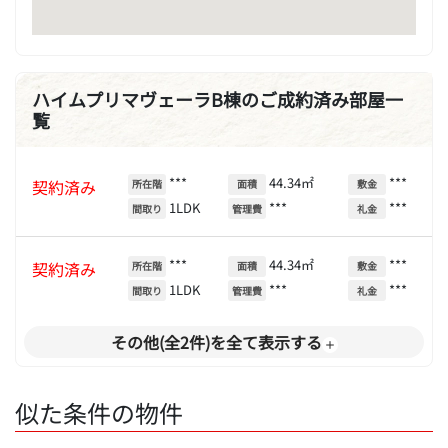
ハイムプリマヴェーラB棟のご成約済み部屋一
覧
***
44.34㎡
***
契約済み
所在階
面積
敷金
1LDK
***
***
間取り
管理費
礼金
***
44.34㎡
***
契約済み
所在階
面積
敷金
1LDK
***
***
間取り
管理費
礼金
その他(全2件)を全て表示する
似た条件の物件