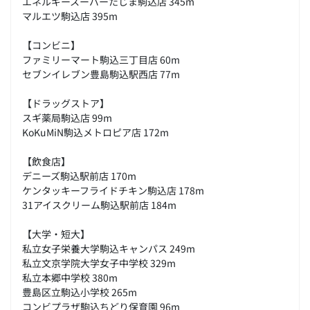
エネルギースーパーたじま駒込店 345m
マルエツ駒込店 395m
【コンビニ】
ファミリーマート駒込三丁目店 60m
セブンイレブン豊島駒込駅西店 77m
【ドラッグストア】
スギ薬局駒込店 99m
KoKuMiN駒込メトロピア店 172m
【飲食店】
デニーズ駒込駅前店 170m
ケンタッキーフライドチキン駒込店 178m
31アイスクリーム駒込駅前店 184m
【大学・短大】
私立女子栄養大学駒込キャンパス 249m
私立文京学院大学女子中学校 329m
私立本郷中学校 380m
豊島区立駒込小学校 265m
コンビプラザ駒込ちどり保育園 96m