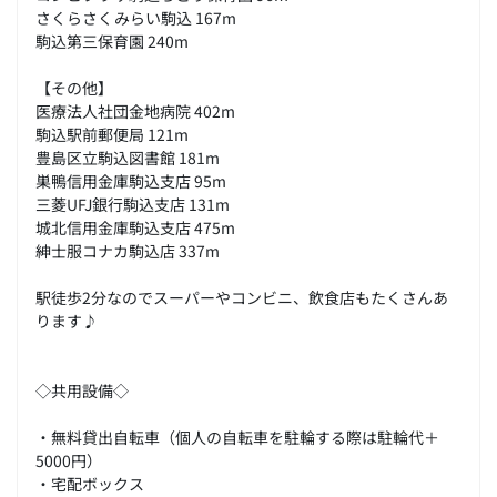
さくらさくみらい駒込 167m
駒込第三保育園 240m
【その他】
医療法人社団金地病院 402m
駒込駅前郵便局 121m
豊島区立駒込図書館 181m
巣鴨信用金庫駒込支店 95m
三菱UFJ銀行駒込支店 131m
城北信用金庫駒込支店 475m
紳士服コナカ駒込店 337m
駅徒歩2分なのでスーパーやコンビニ、飲食店もたくさんあ
ります♪
◇共用設備◇
・無料貸出自転車（個人の自転車を駐輪する際は駐輪代＋
5000円）
・宅配ボックス