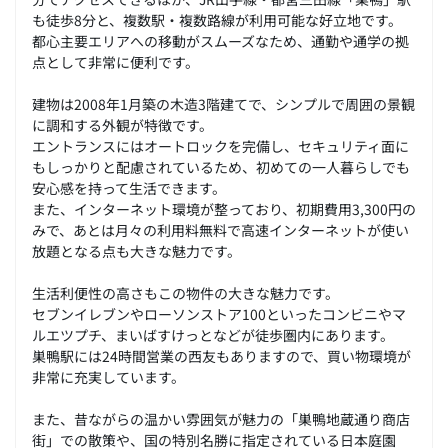
も徒歩8分と、複数駅・複数路線が利用可能な好立地です。
都心主要エリアへの移動がスムーズなため、通勤や通学の拠
点として非常に便利です。
建物は2008年1月築の木造3階建てで、シンプルで周囲の景観
に調和する外観が特徴です。
エントランスにはオートロックを完備し、セキュリティ面に
もしっかりと配慮されているため、初めての一人暮らしでも
安心感を持って生活できます。
また、インターネット環境が整っており、初期費用3,300円の
みで、あとは月々の利用料無料で高速インターネットが使い
放題となる点も大きな魅力です。
生活利便性の高さもこの物件の大きな魅力です。
セブンイレブンやローソンストア100といったコンビニやマ
ルエツプチ、まいばすけっとなどが徒歩圏内にあります。
巣鴨駅には24時間営業の西友もありますので、買い物環境が
非常に充実しています。
また、昔ながらの温かい雰囲気が魅力の「巣鴨地蔵通り商店
街」での散策や、国の特別名勝に指定されている日本庭園