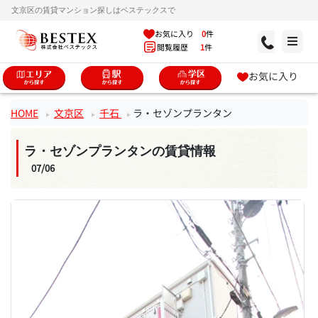
文京区の賃貸マンション探しはベステックスで
お気に入り
0
件
閲覧履歴
1
件
お気に入り
HOME
文京区
千石
ラ・セゾンプランタン
ラ・セゾンプランタンの賃貸情報
07/06