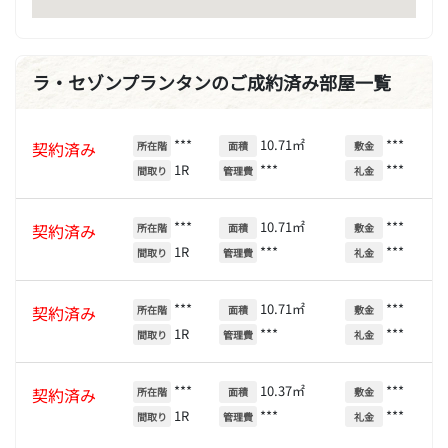
ラ・セゾンプランタンのご成約済み部屋一覧
***
10.71㎡
***
契約済み
所在階
面積
敷金
1R
***
***
間取り
管理費
礼金
***
10.71㎡
***
契約済み
所在階
面積
敷金
1R
***
***
間取り
管理費
礼金
***
10.71㎡
***
契約済み
所在階
面積
敷金
1R
***
***
間取り
管理費
礼金
***
10.37㎡
***
契約済み
所在階
面積
敷金
1R
***
***
間取り
管理費
礼金