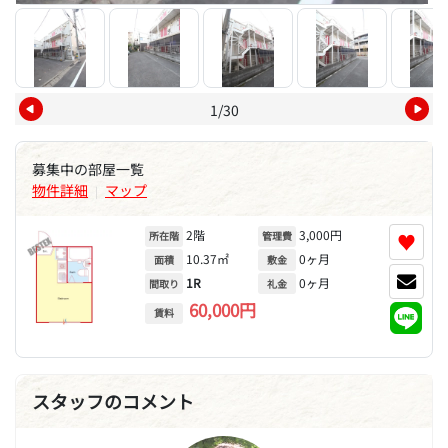
1/30
募集中の部屋一覧
物件詳細
マップ
|
2階
3,000円
♥
所在階
管理費
10.37㎡
0ヶ月
面積
敷金
1R
0ヶ月
間取り
礼金
60,000円
賃料
スタッフのコメント