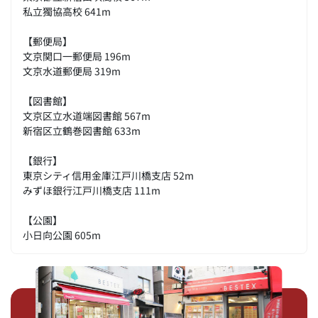
私立獨協高校 641m
【郵便局】
文京関口一郵便局 196m
文京水道郵便局 319m
【図書館】
文京区立水道端図書館 567m
新宿区立鶴巻図書館 633m
【銀行】
東京シティ信用金庫江戸川橋支店 52m
みずほ銀行江戸川橋支店 111m
【公園】
小日向公園 605m