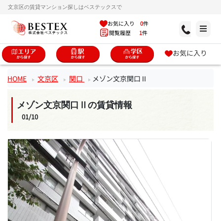
文京区の賃貸マンション探しはベステックスで
お気に入り
0
件
閲覧履歴
1
件
お気に入り
HOME
文京区
関口
メゾン文京関口Ⅱ
メゾン文京関口Ⅱの賃貸情報
01/10