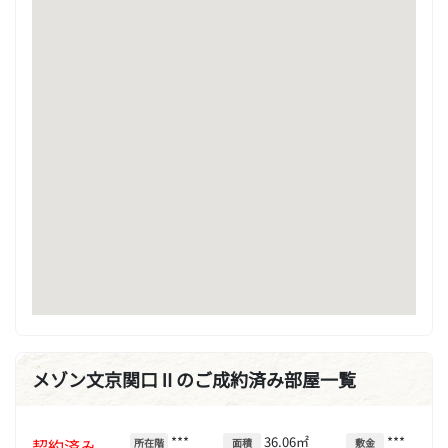
メゾン文京関口Ⅱのご成約済み部屋一覧
***
36.06㎡
***
契約済み
所在階
面積
敷金