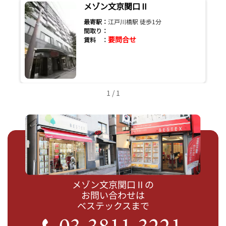
メゾン文京関口Ⅱ
最寄駅：
江戸川橋駅 徒歩1分
間取り：
要問合せ
賃料 ：
1 / 1
メゾン文京関口Ⅱの
お問い合わせは
ベステックスまで