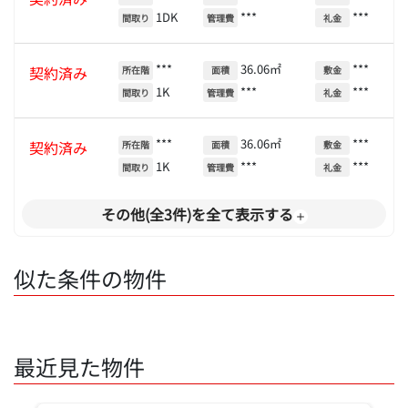
1DK
***
***
間取り
管理費
礼金
***
36.06㎡
***
契約済み
所在階
面積
敷金
1K
***
***
間取り
管理費
礼金
***
36.06㎡
***
契約済み
所在階
面積
敷金
1K
***
***
間取り
管理費
礼金
その他(全3件)を全て表示する
似た条件の物件
最近見た物件