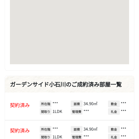
ガーデンサイド小石川のご成約済み部屋一覧
***
34.90㎡
***
契約済み
所在階
面積
敷金
1LDK
***
***
間取り
管理費
礼金
***
34.90㎡
***
契約済み
所在階
面積
敷金
1LDK
***
***
間取り
管理費
礼金