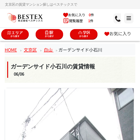
文京区の賃貸マンション探しはベステックスで
お気に入り
0
件
閲覧履歴
1
件
お気に入り
HOME
文京区
白山
ガーデンサイド小石川
ガーデンサイド小石川の賃貸情報
06/06