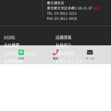
春日通支店
東京都文京区本郷2-38-21-1F
MAP
TEL. 03-3811-3221
FAX. 03-3811-3418
HOME
店舗情報
会社概要
社員紹介
ベステックスとは
契約の流れ
LINE
電話
メール
お客様の声
文京くらしナビ
お気に入り一覧
メールマガジン
LINE公式アカウント
お問い合わせ
プライバシーポリシー
サイトマップ
金融商品の販売に関して
採用情報
仲介業者様用【内見申請】
【物件掲載申請】