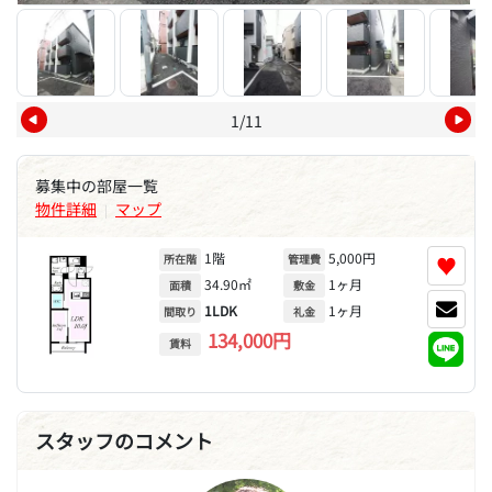
1/11
募集中の部屋一覧
物件詳細
マップ
|
1階
5,000円
♥
所在階
管理費
34.90㎡
1ヶ月
面積
敷金
1LDK
1ヶ月
間取り
礼金
134,000円
賃料
スタッフのコメント