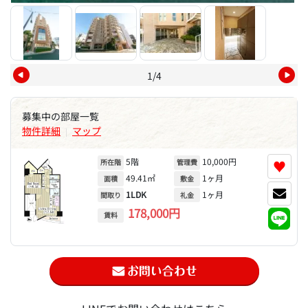
1/4
募集中の部屋一覧
物件詳細
マップ
|
5階
10,000円
♥
所在階
管理費
49.41㎡
1ヶ月
面積
敷金
1LDK
1ヶ月
間取り
礼金
178,000円
賃料