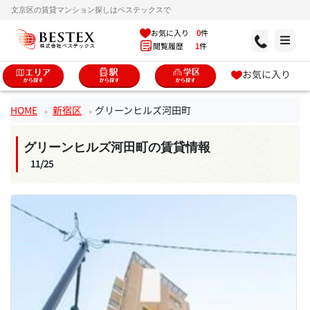
文京区の賃貸マンション探しはベステックスで
お気に入り
0
件
閲覧履歴
1
件
お気に入り
HOME
新宿区
グリーンヒルズ河田町
グリーンヒルズ河田町の賃貸情報
11/25