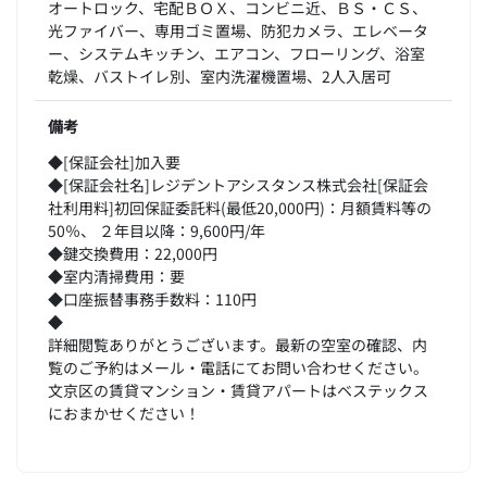
オートロック、宅配ＢＯＸ、コンビニ近、ＢＳ・ＣＳ、
光ファイバー、専用ゴミ置場、防犯カメラ、エレベータ
ー、システムキッチン、エアコン、フローリング、浴室
乾燥、バストイレ別、室内洗濯機置場、2人入居可
備考
◆[保証会社]加入要
◆[保証会社名]レジデントアシスタンス株式会社[保証会
社利用料]初回保証委託料(最低20,000円)：月額賃料等の
50％、 ２年目以降：9,600円/年
◆鍵交換費用：22,000円
◆室内清掃費用：要
◆口座振替事務手数料：110円
◆
詳細閲覧ありがとうございます。最新の空室の確認、内
覧のご予約はメール・電話にてお問い合わせください。
文京区の賃貸マンション・賃貸アパートはベステックス
におまかせください！