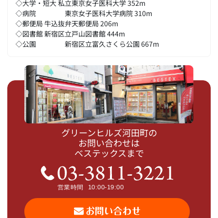
◇大学・短大 私立東京女子医科大学 352m
◇病院 東京女子医科大学病院 310m
◇郵便局 牛込抜弁天郵便局 206m
◇図書館 新宿区立戸山図書館 444m
◇公園 新宿区立富久さくら公園 667m
グリーンヒルズ河田町の
お問い合わせは
ベステックスまで