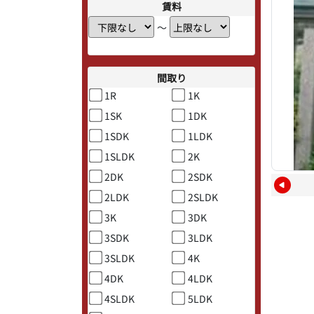
賃料
〜
間取り
1R
1K
1SK
1DK
1SDK
1LDK
1SLDK
2K
2DK
2SDK
2LDK
2SLDK
3K
3DK
3SDK
3LDK
3SLDK
4K
4DK
4LDK
4SLDK
5LDK