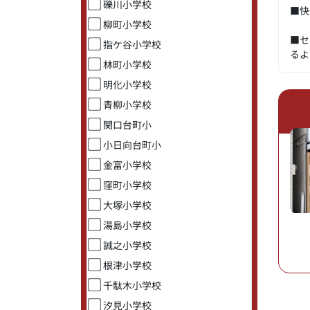
礫川小学校
■快
柳町小学校
■セ
指ケ谷小学校
るよ
林町小学校
明化小学校
青柳小学校
関口台町小
小日向台町小
金富小学校
窪町小学校
大塚小学校
湯島小学校
誠之小学校
根津小学校
千駄木小学校
汐見小学校