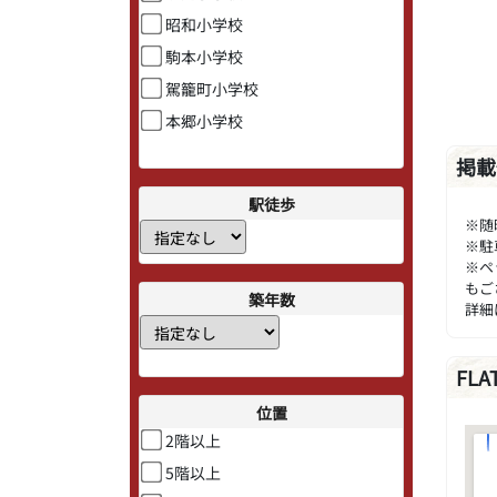
昭和小学校
駒本小学校
駕籠町小学校
本郷小学校
掲載
駅徒歩
※随
※駐
※ペ
もご
築年数
詳細
FL
位置
2階以上
5階以上