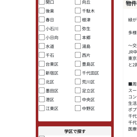
関口
向丘
物件
後楽
千駄木
緑が
春日
根津
小石川
弥生
多様
小日向
本郷
～交
水道
湯島
JR
千石
西片
東京
台東区
豊島区
と2
新宿区
千代田区
北区
荒川区
■周
スー
墨田区
足立区
コン
港区
中央区
生活
江東区
中野区
ポプ
千代
千代
医療
学区で探す