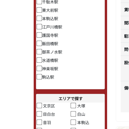
千駄木駅
賃
東大前駅
本駒込駅
間
江戸川橋駅
護国寺駅
駐
飯田橋駅
問
御茶ノ水駅
水道橋駅
設
神楽坂駅
駒込駅
備
エリアで探す
文京区
大塚
目白台
白山
音羽
本駒込