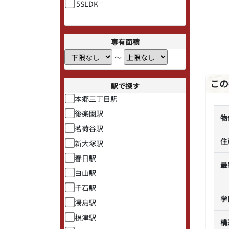
5SLDK
専有面積
〜
この
駅で探す
本郷三丁目駅
後楽園駅
物
茗荷谷駅
住
新大塚駅
春日駅
最
白山駅
千石駅
学
湯島駅
根津駅
構