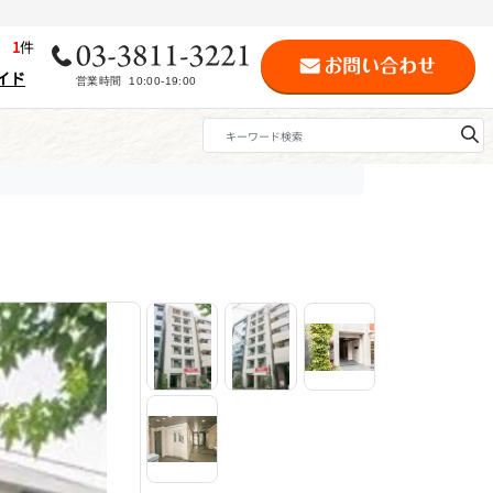
歴
1
件
イド