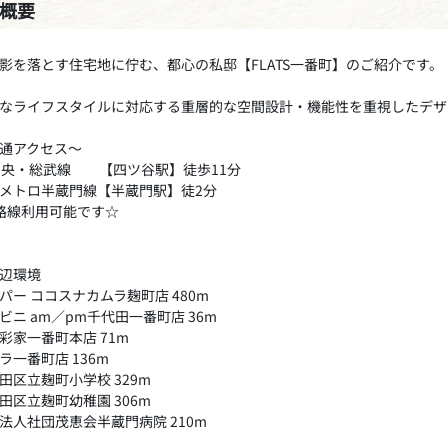
概要
影を落とす住宅地に佇む、都心の私邸【FLATS一番町】のご紹介です。
なライフスタイルに対応する重層的な空間設計・機能性を重視したデザ
通アクセス～
中央・総武線 【四ツ谷駅】徒歩11分
メトロ半蔵門線【半蔵門駅】徒2分
路線利用可能です☆
辺環境
パー ココスナカムラ麹町店 480m
ビニ am／pm千代田一番町店 36m
彩家一番町本店 71m
ラ一番町店 136m
田区立麹町小学校 329m
田区立麹町幼稚園 306m
法人社団茂恵会半蔵門病院 210m