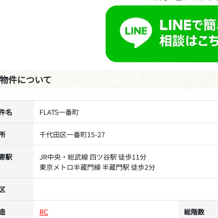
物件について
件名
FLATS一番町
所
千代田区一番町15-27
寄駅
JR中央・総武線 四ツ谷駅 徒歩11分
東京メトロ半蔵門線 半蔵門駅 徒歩2分
区
造
RC
総階数