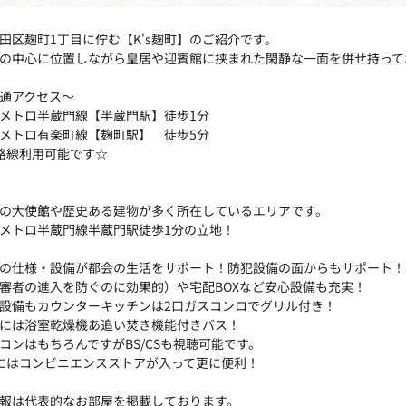
田区麹町1丁目に佇む【K's麹町】のご紹介です。
の中心に位置しながら皇居や迎賓館に挟まれた閑静な一面を併せ持って
通アクセス～
メトロ半蔵門線【半蔵門駅】徒歩1分
メトロ有楽町線【麹町駅】 徒歩5分
路線利用可能です☆
の大使館や歴史ある建物が多く所在しているエリアです。
メトロ半蔵門線半蔵門駅徒歩1分の立地！
の仕様・設備が都会の生活をサポート！防犯設備の面からもサポート！
審者の進入を防ぐのに効果的）や宅配BOXなど安心設備も充実！
設備もカウンターキッチンは2口ガスコンロでグリル付き！
には浴室乾燥機あ追い焚き機能付きバス！
コンはもちろんですがBS/CSも視聴可能です。
にはコンビニエンスストアが入って更に便利！
報は代表的なお部屋を掲載しております。