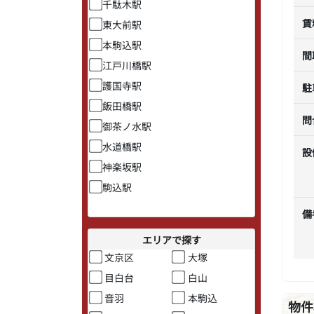
千駄木駅
賃
東大前駅
本駒込駅
間
江戸川橋駅
護国寺駅
駐
飯田橋駅
問
御茶ノ水駅
水道橋駅
設
神楽坂駅
駒込駅
備
エリアで探す
文京区
大塚
目白台
白山
音羽
本駒込
物件