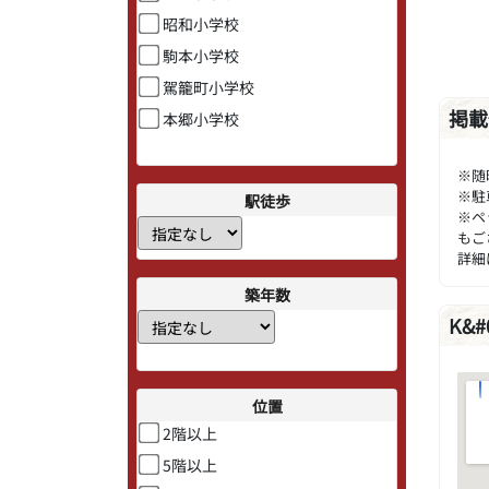
昭和小学校
駒本小学校
駕籠町小学校
掲載
本郷小学校
※随
※駐
駅徒歩
※ペ
もご
詳細
築年数
K&
位置
2階以上
5階以上