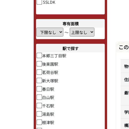
5SLDK
専有面積
〜
この
駅で探す
本郷三丁目駅
後楽園駅
物
茗荷谷駅
住
新大塚駅
春日駅
最
白山駅
千石駅
学
湯島駅
根津駅
構