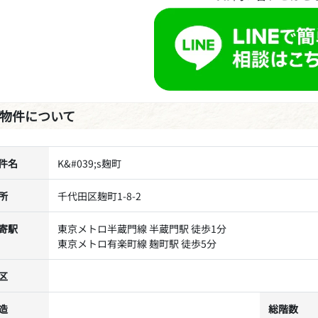
物件について
件名
K&#039;s麹町
所
千代田区麹町1-8-2
寄駅
東京メトロ半蔵門線 半蔵門駅 徒歩1分
東京メトロ有楽町線 麹町駅 徒歩5分
区
造
総階数