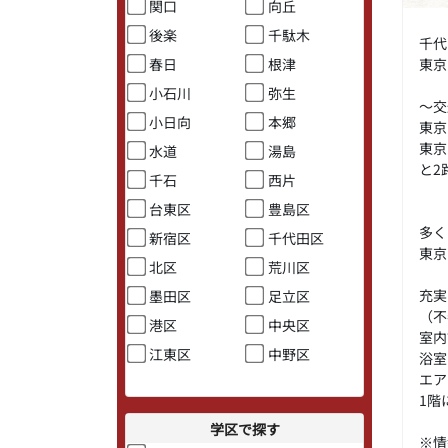
関口
向丘
後楽
千駄木
千代
東京
春日
根津
小石川
弥生
～交
小日向
本郷
東京
東京
水道
湯島
と2
千石
西片
台東区
豊島区
多く
新宿区
千代田区
東京
北区
荒川区
充実
墨田区
足立区
（不
港区
中央区
室内
江東区
中野区
浴室
エア
1階
学区で探す
※情