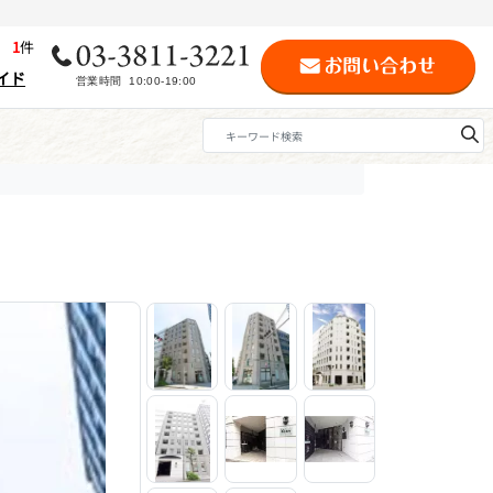
歴
1
件
イド