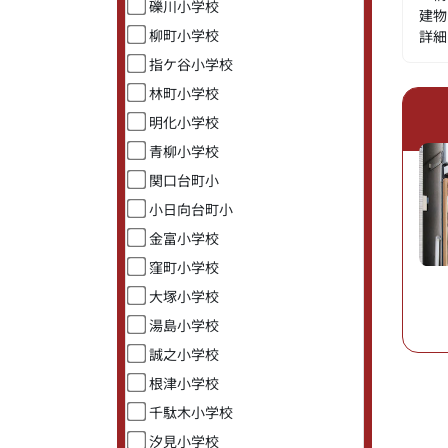
礫川小学校
建物
柳町小学校
詳細
指ケ谷小学校
林町小学校
明化小学校
青柳小学校
関口台町小
小日向台町小
金富小学校
窪町小学校
大塚小学校
湯島小学校
誠之小学校
根津小学校
千駄木小学校
汐見小学校