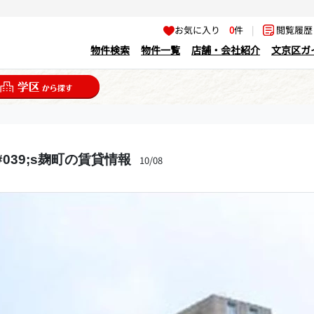
お気に入り
0
件
|
閲覧履
物件検索
物件一覧
店舗・会社紹介
文京区ガ
#039;s麹町の賃貸情報
10/08