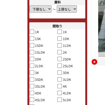
賃料
〜
間取り
1R
1K
1SK
1DK
1SDK
1LDK
1SLDK
2K
2DK
2SDK
2LDK
2SLDK
3K
3DK
3SDK
3LDK
3SLDK
4K
4DK
4LDK
4SLDK
5LDK