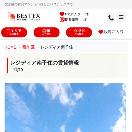
文京区の賃貸マンション探しはベステックスで
お気に入り
0
件
閲覧履歴
1
件
お気に入り
HOME
荒川区
レジディア南千住
レジディア南千住の賃貸情報
11/19