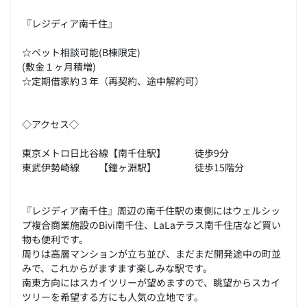
『レジディア南千住』
☆ペット相談可能(B棟限定)
(敷金１ヶ月積増)
☆定期借家約３年（再契約、途中解約可）
◇アクセス◇
東京メトロ日比谷線【南千住駅】 徒歩9分
東武伊勢崎線 【鐘ヶ淵駅】 徒歩15階分
『レジディア南千住』周辺の南千住駅の東側にはウェルシッ
プ複合商業施設のBivi南千住、LaLaテラス南千住店など買い
物も便利です。
周りは高層マンションが立ち並び、まだまだ開発途中の町並
みで、これからがますます楽しみな駅です。
南東方向にはスカイツリーが望めますので、眺望からスカイ
ツリーを希望する方にも人気の立地です。