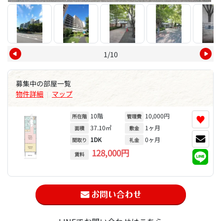
1/10
募集中の部屋一覧
物件詳細
マップ
|
10階
10,000円
♥
所在階
管理費
37.10㎡
1ヶ月
面積
敷金
1DK
0ヶ月
間取り
礼金
128,000円
賃料