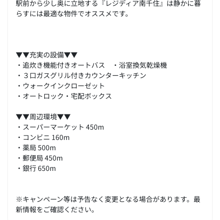
駅前から少し奥に立地する『レジディア南千住』は静かに暮
らすには最適な物件でオススメです。
▼▼充実の設備▼▼
・追炊き機能付きオートバス ・浴室換気乾燥機
・３口ガスグリル付きカウンターキッチン
・ウォークインクローゼット
・オートロック・宅配ボックス
▼▼周辺環境▼▼
・スーパーマーケット 450m
・コンビニ 160m
・薬局 500m
・郵便局 450m
・銀行 650m
※キャンペーン等は予告なく変更となる場合があります。最
新情報をご確認ください。