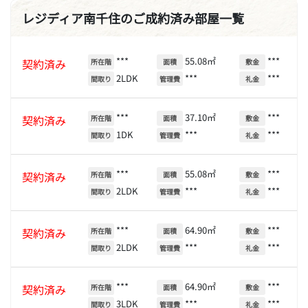
レジディア南千住のご成約済み部屋一覧
***
55.08㎡
***
契約済み
所在階
面積
敷金
2LDK
***
***
間取り
管理費
礼金
***
37.10㎡
***
契約済み
所在階
面積
敷金
1DK
***
***
間取り
管理費
礼金
***
55.08㎡
***
契約済み
所在階
面積
敷金
2LDK
***
***
間取り
管理費
礼金
***
64.90㎡
***
契約済み
所在階
面積
敷金
2LDK
***
***
間取り
管理費
礼金
***
64.90㎡
***
契約済み
所在階
面積
敷金
3LDK
***
***
間取り
管理費
礼金