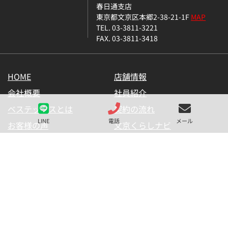
春日通支店
東京都文京区本郷2-38-21-1F
MAP
TEL. 03-3811-3221
FAX. 03-3811-3418
HOME
店舗情報
会社概要
社員紹介
ベステックスとは
契約の流れ
LINE
電話
メール
お客様の声
文京くらしナビ
お気に入り一覧
メールマガジン
LINE公式アカウント
お問い合わせ
プライバシーポリシー
サイトマップ
金融商品の販売に関して
採用情報
仲介業者様用【内見申請】
【物件掲載申請】