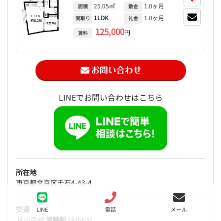
25.05㎡
1.0ヶ月
面積
敷金
1LDK
1.0ヶ月
間取り
礼金
125,000
円
賃料
LINEでお問い合わせはこちら
所在地
東京都文京区千石4-43-4
交通
LINE
電話
メール
JR山手線
巣鴨駅
徒歩6分