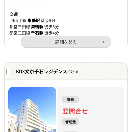
交通
JR山手線
巣鴨駅
徒歩5分
都営三田線
巣鴨駅
徒歩5分
都営三田線
千石駅
徒歩4分
KDX文京千石レジデンス
07/18
賃料
要問合せ
管理費