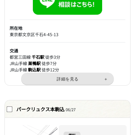
所在地
東京都文京区千石4-45-13
交通
都営三田線
千石駅
徒歩3分
JR山手線
巣鴨駅
徒歩7分
JR山手線
駒込駅
徒歩12分
パークリュクス本駒込
06/27