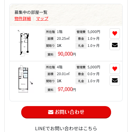
募集中の部屋一覧
物件詳細
マップ
|
1階
5,000円
♥
所在階
管理費
20.25㎡
1.0ヶ月
面積
敷金
1K
1.0ヶ月
間取り
礼金
90,000
円
賃料
4階
5,000円
♥
所在階
管理費
20.01㎡
0.0ヶ月
面積
敷金
1K
1.0ヶ月
間取り
礼金
97,000
円
賃料
LINEでお問い合わせはこちら