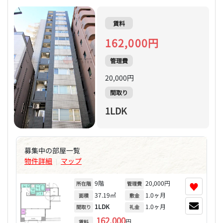
賃料
162,000円
管理費
20,000円
間取り
1LDK
募集中の部屋一覧
物件詳細
マップ
|
9階
20,000円
♥
所在階
管理費
37.19㎡
1.0ヶ月
面積
敷金
1LDK
1.0ヶ月
間取り
礼金
162,000
円
賃料