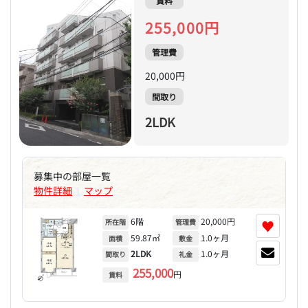
賃料
255,000円
管理費
20,000円
間取り
2LDK
募集中の部屋一覧
物件詳細
マップ
|
6階
20,000円
♥
所在階
管理費
59.87㎡
1.0ヶ月
面積
敷金
2LDK
1.0ヶ月
間取り
礼金
255,000
円
賃料