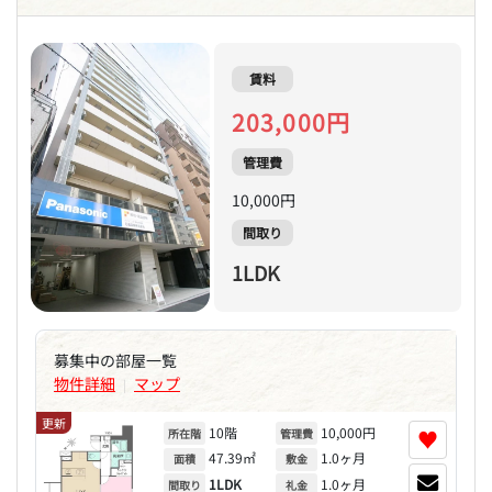
賃料
203,000円
管理費
10,000円
間取り
1LDK
募集中の部屋一覧
物件詳細
マップ
|
更新
10階
10,000円
♥
所在階
管理費
47.39㎡
1.0ヶ月
面積
敷金
1LDK
1.0ヶ月
間取り
礼金