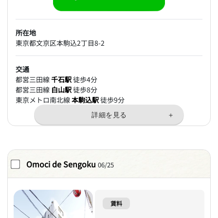
所在地
東京都文京区本駒込2丁目8-2
交通
都営三田線
千石駅
徒歩4分
都営三田線
白山駅
徒歩8分
東京メトロ南北線
本駒込駅
徒歩9分
Omoci de Sengoku
06/25
賃料