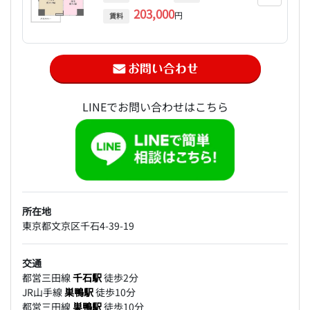
203,000
円
賃料
LINEでお問い合わせはこちら
所在地
東京都文京区千石4-39-19
交通
都営三田線
千石駅
徒歩2分
JR山手線
巣鴨駅
徒歩10分
都営三田線
巣鴨駅
徒歩10分