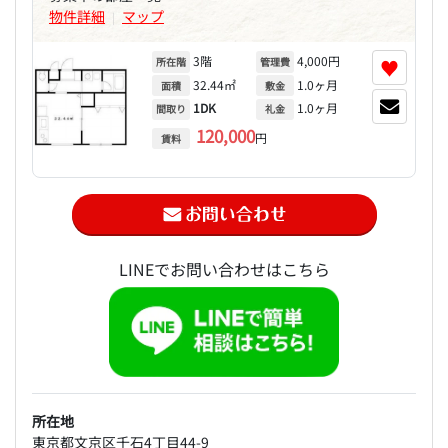
物件詳細
マップ
|
3階
4,000円
♥
所在階
管理費
32.44㎡
1.0ヶ月
面積
敷金
1DK
1.0ヶ月
間取り
礼金
120,000
円
賃料
LINEでお問い合わせはこちら
所在地
東京都文京区千石4丁目44-9