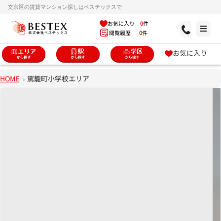
文京区の賃貸マンション探しはベステックスで
お気に入り
0
件
閲覧履歴
0
件
お気に入り
HOME
駕籠町小学校エリア