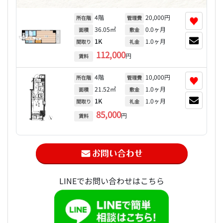
4階
20,000円
♥
所在階
管理費
36.05㎡
0.0ヶ月
面積
敷金
1K
1.0ヶ月
間取り
礼金
112,000
円
賃料
4階
10,000円
♥
所在階
管理費
21.52㎡
1.0ヶ月
面積
敷金
1K
1.0ヶ月
間取り
礼金
85,000
円
賃料
LINEでお問い合わせはこちら