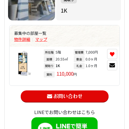
1K
募集中の部屋一覧
物件詳細
マップ
|
5階
7,000円
♥
所在階
管理費
20.55㎡
0.0ヶ月
面積
敷金
1K
1.0ヶ月
間取り
礼金
110,000
円
賃料
LINEでお問い合わせはこちら