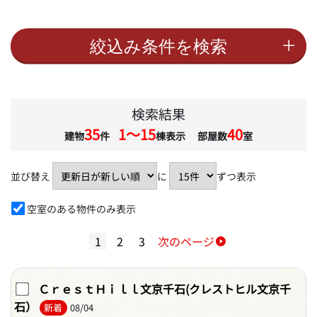
検索結果
35
1〜15
40
建物
件
棟表示 部屋数
室
並び替え
に
ずつ表示
空室のある物件のみ表示
1
2
3
次のページ
ＣｒｅｓｔＨｉｌｌ文京千石(クレストヒル文京千
石）
新着
08/04