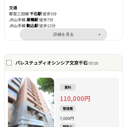
交通
都営三田線
千石駅
徒歩3分
JR山手線
巣鴨駅
徒歩7分
JR山手線
駒込駅
徒歩12分
パレステュディオシンシア文京千石
07/10
賃料
110,000円
管理費
7,000円
間取り