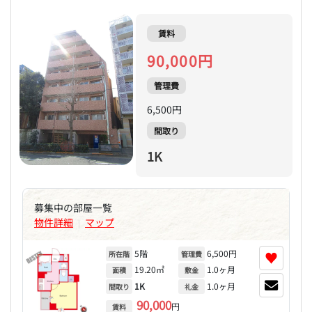
賃料
90,000円
管理費
6,500円
間取り
1K
募集中の部屋一覧
物件詳細
マップ
|
5階
6,500円
♥
所在階
管理費
19.20㎡
1.0ヶ月
面積
敷金
1K
1.0ヶ月
間取り
礼金
90,000
円
賃料