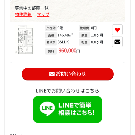
募集中の部屋一覧
物件詳細
マップ
|
9階
0円
♥
所在階
管理費
146.48㎡
1.0ヶ月
面積
敷金
3SLDK
0.0ヶ月
間取り
礼金
960,000
円
賃料
LINEでお問い合わせはこちら