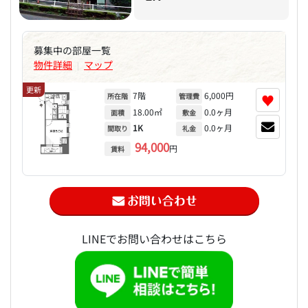
募集中の部屋一覧
物件詳細
マップ
|
更新
7階
6,000円
♥
所在階
管理費
18.00㎡
0.0ヶ月
面積
敷金
1K
0.0ヶ月
間取り
礼金
94,000
円
賃料
LINEでお問い合わせはこちら