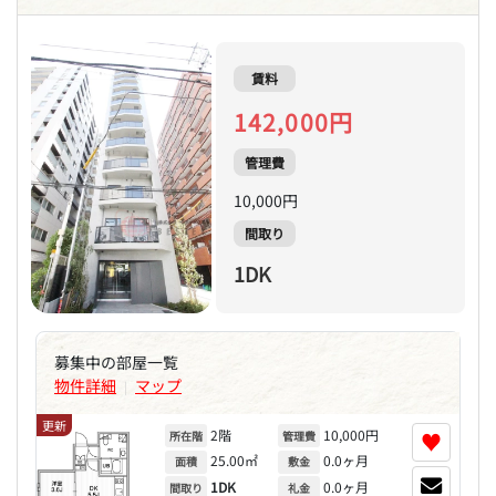
賃料
142,000円
管理費
10,000円
間取り
1DK
募集中の部屋一覧
物件詳細
マップ
|
更新
2階
10,000円
♥
所在階
管理費
25.00㎡
0.0ヶ月
面積
敷金
1DK
0.0ヶ月
間取り
礼金