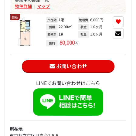
物件詳細
マップ
|
更新
1階
6,000円
♥
所在階
管理費
22.00㎡
1.0ヶ月
面積
敷金
1K
1.0ヶ月
間取り
礼金
80,000
円
賃料
LINEでお問い合わせはこちら
所在地
東京都文京区目白台1-5-6