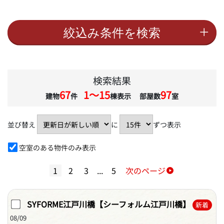
検索結果
67
1〜15
97
建物
件
棟表示 部屋数
室
並び替え
に
ずつ表示
空室のある物件のみ表示
1
2
3
...
5
次のページ
SYFORME江戸川橋【シーフォルム江戸川橋】
新着
08/09