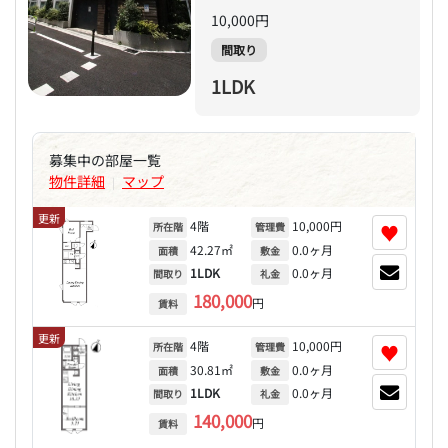
10,000円
間取り
1LDK
募集中の部屋一覧
物件詳細
マップ
|
更新
4階
10,000円
♥
所在階
管理費
42.27㎡
0.0ヶ月
面積
敷金
1LDK
0.0ヶ月
間取り
礼金
180,000
円
賃料
更新
4階
10,000円
♥
所在階
管理費
30.81㎡
0.0ヶ月
面積
敷金
1LDK
0.0ヶ月
間取り
礼金
140,000
円
賃料