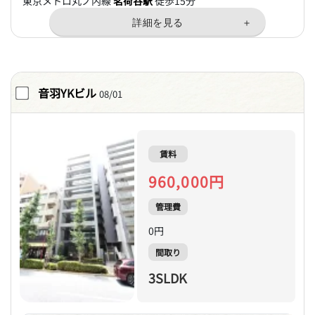
東京メトロ丸ノ内線
茗荷谷駅
徒歩15分
音羽YKビル
08/01
賃料
960,000円
管理費
0円
間取り
3SLDK