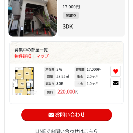
17,000円
間取り
3DK
募集中の部屋一覧
物件詳細
マップ
|
3階
17,000円
♥
所在階
管理費
58.95㎡
2.0ヶ月
面積
敷金
3DK
1.0ヶ月
間取り
礼金
220,000
円
賃料
LINEでお問い合わせはこちら