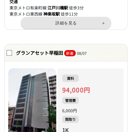
交通
東京メトロ有楽町線
江戸川橋駅
徒歩3分
東京メトロ東西線
神楽坂駅
徒歩11分
グランアセット早稲田
新着
08/07
賃料
94,000円
管理費
6,000円
間取り
1K