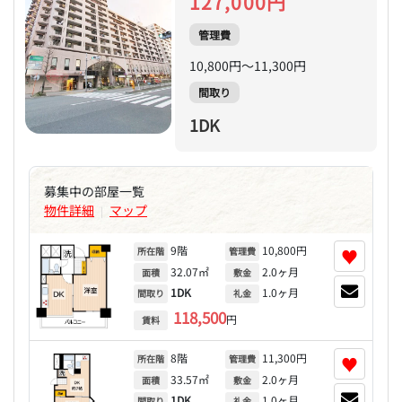
127,000円
管理費
10,800円～11,300円
間取り
1DK
募集中の部屋一覧
物件詳細
マップ
|
9階
10,800円
♥
所在階
管理費
32.07㎡
2.0ヶ月
面積
敷金
1DK
1.0ヶ月
間取り
礼金
118,500
円
賃料
8階
11,300円
♥
所在階
管理費
33.57㎡
2.0ヶ月
面積
敷金
1DK
1.0ヶ月
間取り
礼金