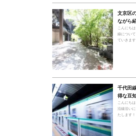
文京区
ながら
こんにちは
線について
ていきます
千代田
得な豆
こんにちは
沿線沿いに
たします！