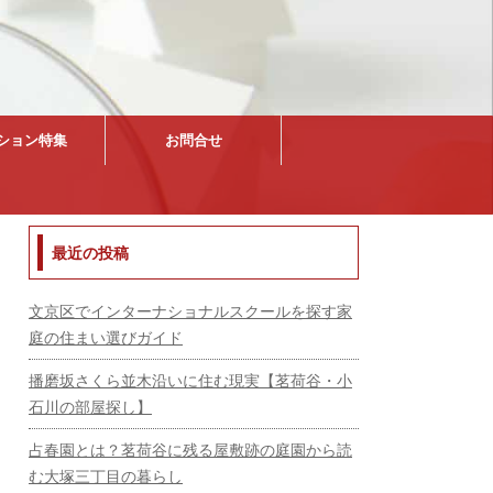
ション特集
お問合せ
最近の投稿
文京区でインターナショナルスクールを探す家
庭の住まい選びガイド
播磨坂さくら並木沿いに住む現実【茗荷谷・小
石川の部屋探し】
占春園とは？茗荷谷に残る屋敷跡の庭園から読
む大塚三丁目の暮らし