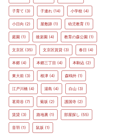
子育て
(3)
子連れ
(14)
小学校
(4)
小日向
(2)
屋敷跡
(1)
幼児教育
(1)
庭園
(1)
後楽園
(4)
教育の森公園
(1)
文京区
(35)
文京区賃貸
(3)
春日
(4)
本郷
(4)
本郷三丁目
(4)
本駒込
(2)
東大前
(3)
根津
(4)
森鴎外
(1)
江戸川橋
(4)
湯島
(4)
白山
(3)
茗荷谷
(7)
菊坂
(2)
護国寺
(2)
賃貸
(3)
路地裏
(1)
部屋探し
(55)
音羽
(1)
鼠坂
(1)