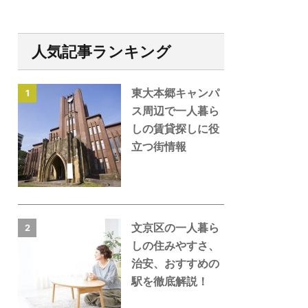
人気記事ランキング
東大本郷キャンパ
1
ス周辺で一人暮ら
しの賃貸探しに役
立つ街情報
文京区の一人暮ら
2
しの住みやすさ、
治安、おすすめの
駅を徹底解説！