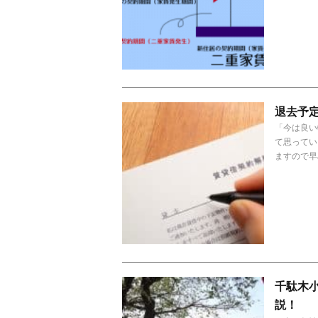
退去予
「今は良い
て思ってい
ますので早
千駄木
説！