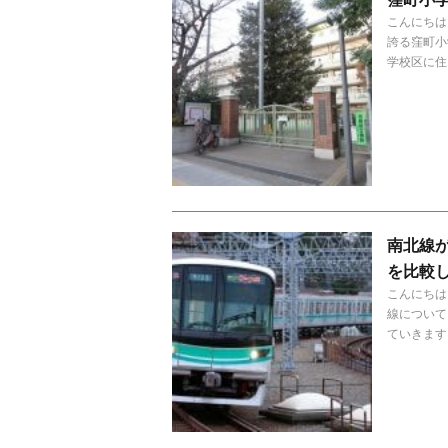
こんにちは
誇る窪町小
学校区に住
南北線
を比較
こんにちは
線について
ていきます