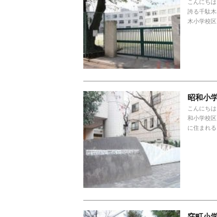
こんにちは
誇る千駄木
木小学校区
昭和小
こんにちは
和小学校区
に住まれる
窪町小