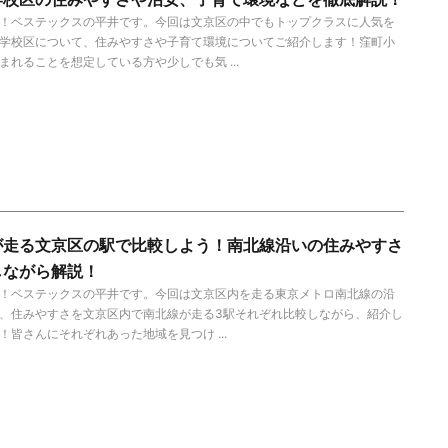
！ベステックスの平井です。今回は文京区の中でもトップクラスに人気を
学校区について、住みやすさや子育て環境についてご紹介します！窪町小
まれることを想定している方や少しでも気 ...
が走る文京区の駅で比較しよう！南北線沿いの住みやすさ
しながら解説！
！ベステックスの平井です。今回は文京区内を走る東京メトロ南北線の沿
、住みやすさを文京区内で南北線が走る3駅それぞれ比較しながら、紹介し
！皆さんにそれぞれあった地域を見つけ ...