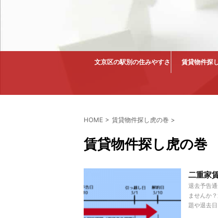
文京区の駅別の住みやすさ
賃貸物件探
HOME
>
賃貸物件探し虎の巻
>
賃貸物件探し虎の巻
二重家
退去予告通
ませんか？
題や退去日