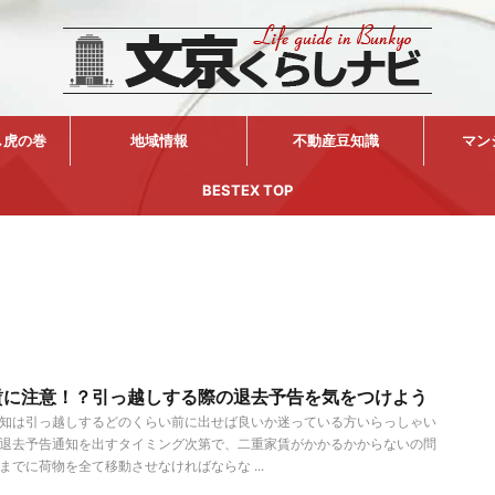
し虎の巻
地域情報
不動産豆知識
マン
BESTEX TOP
賃に注意！？引っ越しする際の退去予告を気をつけよう
知は引っ越しするどのくらい前に出せば良いか迷っている方いらっしゃい
退去予告通知を出すタイミング次第で、二重家賃がかかるかからないの問
までに荷物を全て移動させなければならな ...