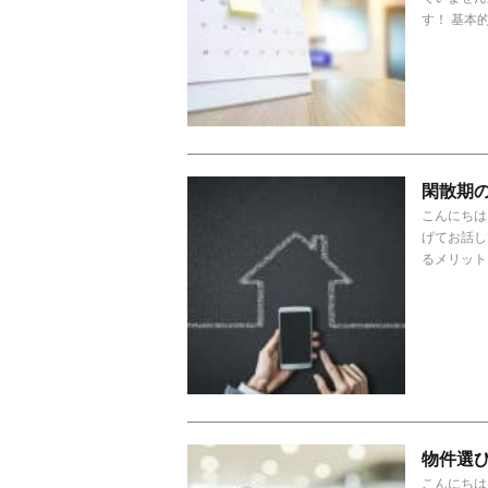
す！ 基本的
閑散期
こんにちは
げてお話し
るメリット
物件選
こんにちは