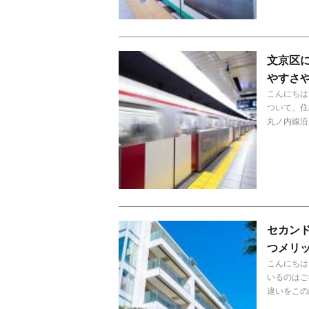
文京区
やすさ
こんにちは
ついて、住
丸ノ内線沿
セカン
つメリ
こんにちは
いるのはご
違いをこの