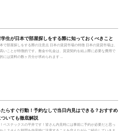
留学生が日本で部屋探しをする際に知っておくべきこと
本で部屋探しをする際の注意点 日本の賃貸市場の特徴 日本の賃貸市場は、
高いことが特徴的です。敷金や礼金は、賃貸契約を結ぶ際に必要な費用で
的には賃料の数ヶ月分が求められます ...
ったらすぐ行動！予約なしで当日内見はできる？おすすめ
についても徹底解説
！ベステックスの平井です！皆さん内見時には事前に予約が必要だと思っ
か！？そんな疑問を内見時に注意することを交えながらご紹介していきま