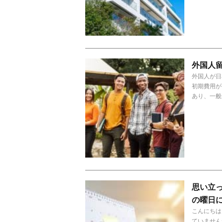
外国人
外国人が日
初期費用が
あり、一般
思い立
の曜日
こんにちは
ていません