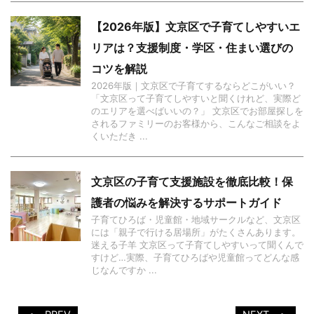
【2026年版】文京区で子育てしやすいエ
リアは？支援制度・学区・住まい選びの
コツを解説
2026年版｜文京区で子育てするならどこがいい？
「文京区って子育てしやすいと聞くけれど、実際ど
のエリアを選べばいいの？」 文京区でお部屋探しを
されるファミリーのお客様から、こんなご相談をよ
くいただき ...
文京区の子育て支援施設を徹底比較！保
護者の悩みを解決するサポートガイド
子育てひろば・児童館・地域サークルなど、文京区
には「親子で行ける居場所」がたくさんあります。
迷える子羊 文京区って子育てしやすいって聞くんで
すけど…実際、子育てひろばや児童館ってどんな感
じなんですか ...