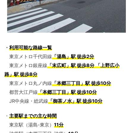
・
利用可能な路線一覧
東京メトロ千代田線
「湯島」駅 徒歩2分
東京メトロ銀座線
「末広町」駅 徒歩8分
「上野広小
路」駅 徒歩8分
東京メトロ丸ノ内線
「本郷三丁目」駅 徒歩10分
都営大江戸線
「本郷三丁目」駅 徒歩10分
JR中央線・総武線
「御茶ノ水」駅 徒歩10分
・
主要駅までの主な時間
東京駅（湯島-東京）
11分