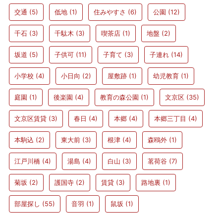
交通
(5)
低地
(1)
住みやすさ
(6)
公園
(12)
千石
(3)
千駄木
(3)
喫茶店
(1)
地盤
(2)
坂道
(5)
子供可
(11)
子育て
(3)
子連れ
(14)
小学校
(4)
小日向
(2)
屋敷跡
(1)
幼児教育
(1)
庭園
(1)
後楽園
(4)
教育の森公園
(1)
文京区
(35)
文京区賃貸
(3)
春日
(4)
本郷
(4)
本郷三丁目
(4)
本駒込
(2)
東大前
(3)
根津
(4)
森鴎外
(1)
江戸川橋
(4)
湯島
(4)
白山
(3)
茗荷谷
(7)
菊坂
(2)
護国寺
(2)
賃貸
(3)
路地裏
(1)
部屋探し
(55)
音羽
(1)
鼠坂
(1)