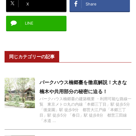
X
Share
LINE
同じカテゴリーの記事
パークハウス楠郷臺を徹底解説！大きな
楠木や共用部分の秘密に迫る！
パークハウス楠郷臺の建築概要 ・利用可能な路線一
覧 東京メトロ丸の内線「本郷三丁目」駅 徒歩5分
「後楽園」駅 徒歩9分 都営大江戸線「本郷三丁
目」駅 徒歩5分 「春日」駅 徒歩8分 都営三田線
「水道 ...