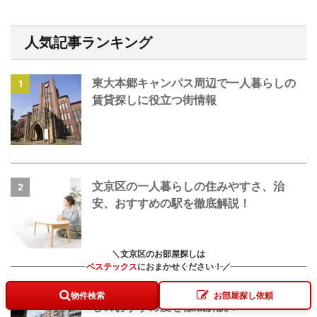
人気記事ランキング
東大本郷キャンパス周辺で一人暮らしの
1
賃貸探しに役立つ街情報
文京区の一人暮らしの住みやすさ、治
2
安、おすすめの駅を徹底解説！
＼文京区のお部屋探しは
ベステックス
に
おまかせください！
／
江戸川橋の住みやすさ、治安、一人暮ら
3
物件検索
お部屋探し依頼
しのおすすめ度を徹底解説！