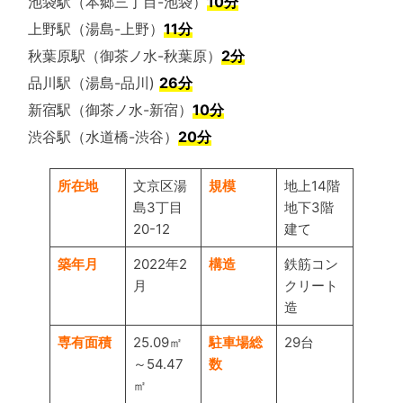
池袋駅（本郷三丁目-池袋）
10分
上野駅（湯島-上野）
11分
秋葉原駅（御茶ノ水-秋葉原）
2分
品川駅（湯島-品川)
26分
新宿駅（御茶ノ水-新宿）
10分
渋谷駅（水道橋-渋谷）
20分
所在地
文京区湯
規模
地上14階
島3丁目
地下3階
20-12
建て
築年月
2022年2
構造
鉄筋コン
月
クリート
造
専有面積
25.09㎡
駐車場総
29台
～54.47
数
㎡