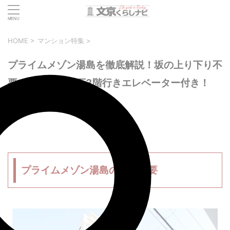
HOME
>
マンション特集
>
プライムメゾン湯島を徹底解説！坂の上り下り不
要！？便利な地下3階行きエレベーター付き！
2023年3月24日
プライムメゾン湯島の建築概要