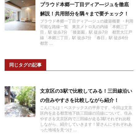
プラウド本郷一丁目ディア―ジュを徹底
解説！共用部分を隅々まで要チェック！
プラウド本郷一丁目ディア―ジュの建築概要 ・利用
可能な路線一覧 東京メトロ丸の内線「本郷三丁
目」駅 徒歩7分 「後楽園」駅 徒歩7分 都営大江戸
線「本郷三丁目」駅 徒歩7分 「春日」駅 徒歩6分
都営 ...
同じタグの記事
文京区の3駅で比較してみる！三田線沿い
の住みやすさを比較しながら紹介！
こんにちは！ベステックスの平井です。今回は文京
区内を走る都営地下鉄三田線の沿線について、住み
やすさを文京区内で三田線が走る3駅それぞれ比較
しながら、紹介していきます！皆さんにそれぞれあ
った地域を見つけ ...