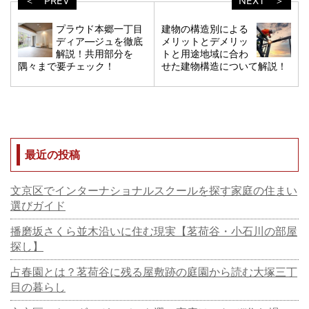
＜ PREV
NEXT ＞
プラウド本郷一丁目
建物の構造別による
ディア―ジュを徹底
メリットとデメリッ
解説！共用部分を
トと用途地域に合わ
隅々まで要チェック！
せた建物構造について解説！
最近の投稿
文京区でインターナショナルスクールを探す家庭の住まい
選びガイド
播磨坂さくら並木沿いに住む現実【茗荷谷・小石川の部屋
探し】
占春園とは？茗荷谷に残る屋敷跡の庭園から読む大塚三丁
目の暮らし