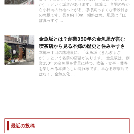
か）」という坂道があります。 鼠坂は、音羽の谷か
ら小日向の台地へ上がる、ほぼ真っすぐな階段付き
の急坂です。長さ約110m、傾斜は急、形態は「ほ
ぼ真っすぐ ...
金魚坂とは？創業350年の金魚屋が営む
喫茶店から見る本郷の歴史と住みやすさ
本郷三丁目の路地裏に、「金魚坂（きんぎょざ
か）」という名前の店舗があります。 金魚坂は、創
業350年の金魚屋を背景に持つ、喫茶・食事・葉巻
を楽しめる本郷らしい隠れ家です。単なる喫茶店で
はなく、金魚文化 ...
最近の投稿