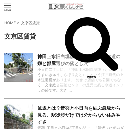
HOME
>
文京区賃貸
文京区賃貸
神田上水旧白堀跡とは？江戸川橋の道の
癖と部屋選びの落とし穴
小日向二丁目に、「神田上水旧白堀跡（かんだじょ
うすいきゅうしらほりあと）」という江戸時代の上
物件検索
水道遺構があります。 対象は店舗でも公園でもな
く、文京総合福祉センターの足元に残る水道インフ
ラの跡です。大き ...
鼠坂とは？音羽と小日向を結ぶ急坂から
見る、駅徒歩だけでは分からない住みや
すさ
音羽1丁目と小日向3丁目の間に、「鼠坂（ねずみざ