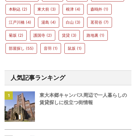
本駒込
(2)
東大前
(3)
根津
(4)
森鴎外
(1)
江戸川橋
(4)
湯島
(4)
白山
(3)
茗荷谷
(7)
菊坂
(2)
護国寺
(2)
賃貸
(3)
路地裏
(1)
部屋探し
(55)
音羽
(1)
鼠坂
(1)
人気記事ランキング
東大本郷キャンパス周辺で一人暮らしの
1
賃貸探しに役立つ街情報