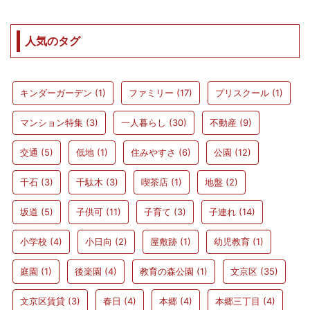
人気のタグ
キンダーガーデン
(1)
ファミリー
(17)
プリスクール
(1)
マンション特集
(3)
一人暮らし
(30)
不動産
(9)
交通
(5)
低地
(1)
住みやすさ
(6)
公園
(12)
千石
(3)
千駄木
(3)
喫茶店
(1)
地盤
(2)
坂道
(5)
子供可
(11)
子育て
(3)
子連れ
(14)
小学校
(4)
小日向
(2)
屋敷跡
(1)
幼児教育
(1)
庭園
(1)
後楽園
(4)
教育の森公園
(1)
文京区
(35)
文京区賃貸
(3)
春日
(4)
本郷
(4)
本郷三丁目
(4)