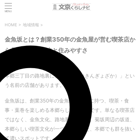
HOME
>
地域情報
>
金魚坂とは？創業350年の金魚屋が営む喫茶店か
ら見る本郷の歴史と住みやすさ
2026年6月2日
本郷三丁目の路地裏に、「金魚坂（きんぎょざか）」とい
う名前の店舗があります。
金魚坂は、創業350年の金魚屋を背景に持つ、喫茶・食
事・葉巻を楽しめる本郷らしい隠れ家です。単なる喫茶店
ではなく、金魚文化、路地裏の静けさ、菊坂周辺の坂道、
本郷らしい喫茶文化が一つに重なった、本郷でも群を抜い
て濃いスポットです。