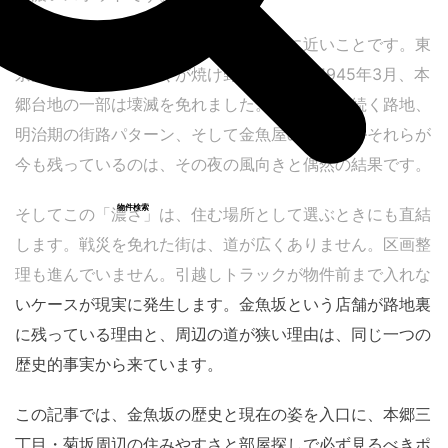
その場所が今も残っているのは、奇跡に近いことです。東
京大空襲で下町の多くが焼け野原になった1945年3月、本
郷台地の一部は壊滅を免れました。江戸期から続く路地、
明治期の街路パターン、そして金魚屋の記憶——それらが
今も残っているのは、その夜の風向きと偶然の結果です。
物件検索
そしてこの「濃さ」は、住む場所として選ぶときにも直結
します。戦災を免れた街は、道が広くありません。区画整
理も進んでいません。引越しトラックが物件前まで入れな
いケースが現実に発生します。金魚坂という店舗が路地裏
に残っている理由と、周辺の道が狭い理由は、同じ一つの
歴史的事実から来ています。
この記事では、金魚坂の歴史と現在の姿を入口に、本郷三
丁目・菊坂周辺の住みやすさと部屋探しで必ず見るべきポ