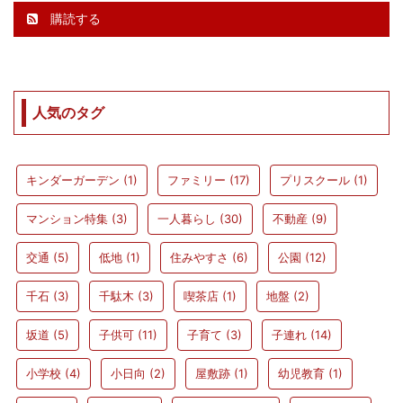
購読する
人気のタグ
キンダーガーデン
(1)
ファミリー
(17)
プリスクール
(1)
マンション特集
(3)
一人暮らし
(30)
不動産
(9)
交通
(5)
低地
(1)
住みやすさ
(6)
公園
(12)
千石
(3)
千駄木
(3)
喫茶店
(1)
地盤
(2)
坂道
(5)
子供可
(11)
子育て
(3)
子連れ
(14)
小学校
(4)
小日向
(2)
屋敷跡
(1)
幼児教育
(1)