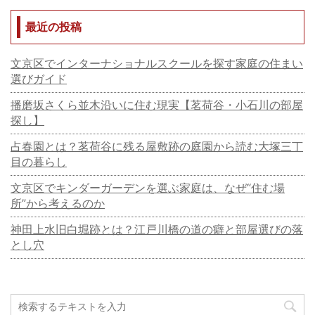
最近の投稿
文京区でインターナショナルスクールを探す家庭の住まい
選びガイド
播磨坂さくら並木沿いに住む現実【茗荷谷・小石川の部屋
探し】
占春園とは？茗荷谷に残る屋敷跡の庭園から読む大塚三丁
目の暮らし
文京区でキンダーガーデンを選ぶ家庭は、なぜ“住む場
所”から考えるのか
神田上水旧白堀跡とは？江戸川橋の道の癖と部屋選びの落
とし穴