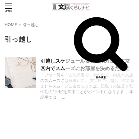
HOME
>
引っ越し
引っ越し
引越しスケジュール＆繁忙期対策：文京
区内でスムーズにお部屋を決めるために
「いつ・何を・どの順番で」やるかで、内見〜入居
物件検索
のスムーズさは段違いに。 文京区で引越し（住み替
え）をスムーズに進めるコツは、段取りの逆算と繁
忙期の“クセ”を知ることがポイントになります。 本
記事では、 ...