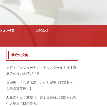
ション特集
お問合せ
最近の投稿
文京区でインターナショナルスクールを探す家
庭の住まい選びガイド
播磨坂さくら並木沿いに住む現実【茗荷谷・小
石川の部屋探し】
占春園とは？茗荷谷に残る屋敷跡の庭園から読
む大塚三丁目の暮らし