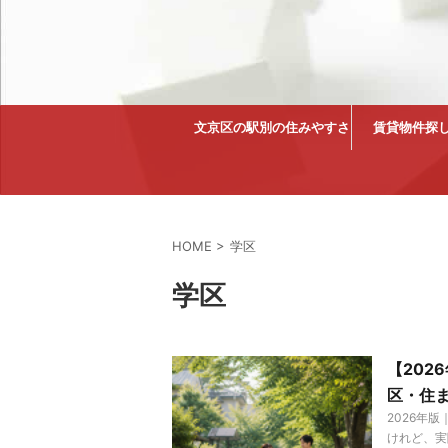
文京区の駅別の住みやすさ
賃貸物件探
HOME
>
学区
学区
【20
区・住
2026年
けれど、実