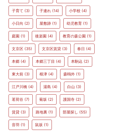
子育て
(3)
子連れ
(14)
小学校
(4)
小日向
(2)
屋敷跡
(1)
幼児教育
(1)
庭園
(1)
後楽園
(4)
教育の森公園
(1)
文京区
(35)
文京区賃貸
(3)
春日
(4)
本郷
(4)
本郷三丁目
(4)
本駒込
(2)
東大前
(3)
根津
(4)
森鴎外
(1)
江戸川橋
(4)
湯島
(4)
白山
(3)
茗荷谷
(7)
菊坂
(2)
護国寺
(2)
賃貸
(3)
路地裏
(1)
部屋探し
(55)
音羽
(1)
鼠坂
(1)