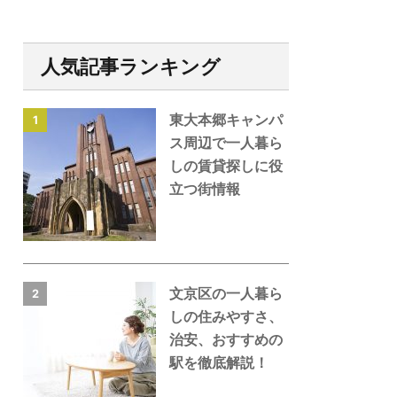
人気記事ランキング
東大本郷キャンパ
1
ス周辺で一人暮ら
しの賃貸探しに役
立つ街情報
文京区の一人暮ら
2
しの住みやすさ、
治安、おすすめの
駅を徹底解説！