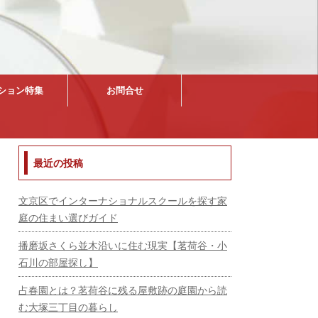
ション特集
お問合せ
最近の投稿
文京区でインターナショナルスクールを探す家
庭の住まい選びガイド
播磨坂さくら並木沿いに住む現実【茗荷谷・小
石川の部屋探し】
占春園とは？茗荷谷に残る屋敷跡の庭園から読
む大塚三丁目の暮らし