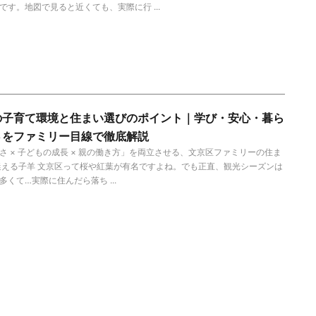
です。地図で見ると近くても、実際に行 ...
の子育て環境と住まい選びのポイント｜学び・安心・暮ら
さをファミリー目線で徹底解説
さ × 子どもの成長 × 親の働き方」を両立させる、文京区ファミリーの住ま
迷える子羊 文京区って桜や紅葉が有名ですよね。でも正直、観光シーズンは
多くて…実際に住んだら落ち ...