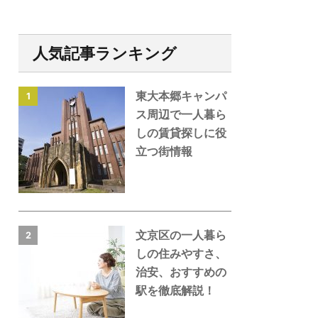
人気記事ランキング
東大本郷キャンパ
1
ス周辺で一人暮ら
しの賃貸探しに役
立つ街情報
文京区の一人暮ら
2
しの住みやすさ、
治安、おすすめの
駅を徹底解説！