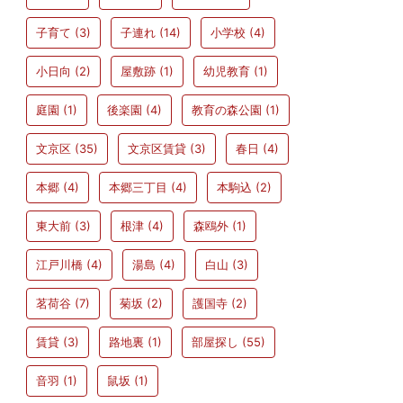
子育て
(3)
子連れ
(14)
小学校
(4)
小日向
(2)
屋敷跡
(1)
幼児教育
(1)
庭園
(1)
後楽園
(4)
教育の森公園
(1)
文京区
(35)
文京区賃貸
(3)
春日
(4)
本郷
(4)
本郷三丁目
(4)
本駒込
(2)
東大前
(3)
根津
(4)
森鴎外
(1)
江戸川橋
(4)
湯島
(4)
白山
(3)
茗荷谷
(7)
菊坂
(2)
護国寺
(2)
賃貸
(3)
路地裏
(1)
部屋探し
(55)
音羽
(1)
鼠坂
(1)