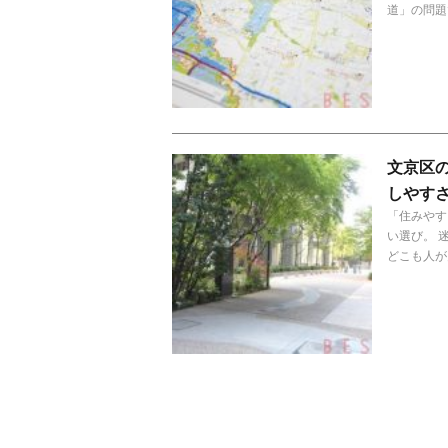
道」の問題
文京区
しやす
「住みやす
い選び。 
どこも人が