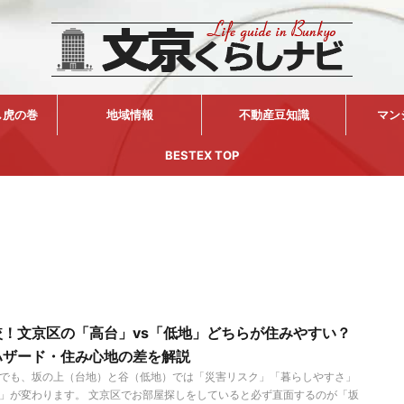
し虎の巻
地域情報
不動産豆知識
マン
BESTEX TOP
較！文京区の「高台」vs「低地」どちらが住みやすい？
ハザード・住み心地の差を解説
でも、坂の上（台地）と谷（低地）では「災害リスク」「暮らしやすさ」
」が変わります。 文京区でお部屋探しをしていると必ず直面するのが「坂