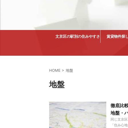
文京区の駅別の住みやすさ
賃貸物件探
HOME
>
地盤
地盤
徹底比
地盤・
同じ文京区
「住み心地