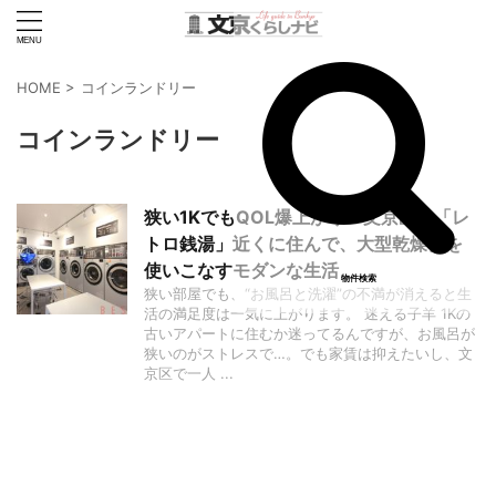
HOME
>
コインランドリー
コインランドリー
狭い1KでもQOL爆上がり！文京区の「レ
トロ銭湯」近くに住んで、大型乾燥機を
使いこなすモダンな生活
物件検索
狭い部屋でも、“お風呂と洗濯”の不満が消えると生
活の満足度は一気に上がります。 迷える子羊 1Kの
古いアパートに住むか迷ってるんですが、お風呂が
狭いのがストレスで…。でも家賃は抑えたいし、文
京区で一人 ...