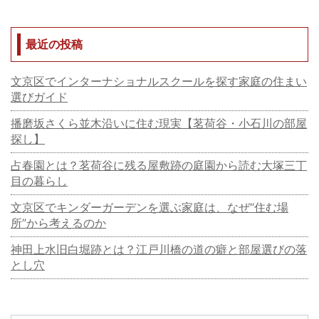
最近の投稿
文京区でインターナショナルスクールを探す家庭の住まい
選びガイド
播磨坂さくら並木沿いに住む現実【茗荷谷・小石川の部屋
探し】
占春園とは？茗荷谷に残る屋敷跡の庭園から読む大塚三丁
目の暮らし
文京区でキンダーガーデンを選ぶ家庭は、なぜ“住む場
所”から考えるのか
神田上水旧白堀跡とは？江戸川橋の道の癖と部屋選びの落
とし穴