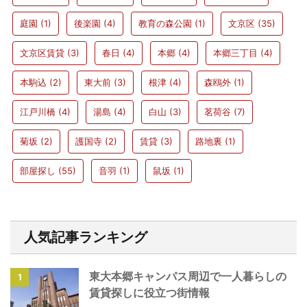
庭園
(1)
後楽園
(4)
教育の森公園
(1)
文京区
(35)
文京区賃貸
(3)
春日
(4)
本郷
(4)
本郷三丁目
(4)
本駒込
(2)
東大前
(3)
根津
(4)
森鴎外
(1)
江戸川橋
(4)
湯島
(4)
白山
(3)
茗荷谷
(7)
菊坂
(2)
護国寺
(2)
賃貸
(3)
路地裏
(1)
部屋探し
(55)
音羽
(1)
鼠坂
(1)
人気記事ランキング
東大本郷キャンパス周辺で一人暮らしの
1
賃貸探しに役立つ街情報