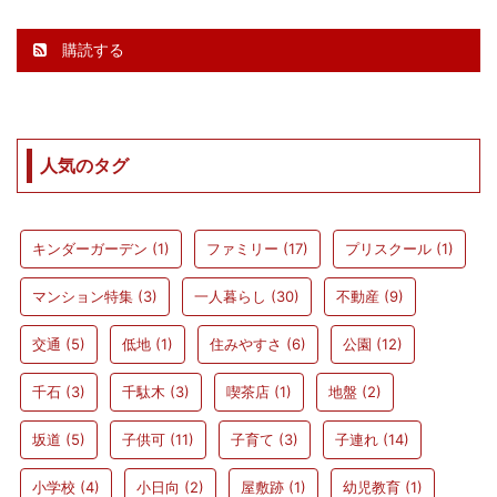
購読する
人気のタグ
キンダーガーデン
(1)
ファミリー
(17)
プリスクール
(1)
マンション特集
(3)
一人暮らし
(30)
不動産
(9)
交通
(5)
低地
(1)
住みやすさ
(6)
公園
(12)
千石
(3)
千駄木
(3)
喫茶店
(1)
地盤
(2)
坂道
(5)
子供可
(11)
子育て
(3)
子連れ
(14)
小学校
(4)
小日向
(2)
屋敷跡
(1)
幼児教育
(1)